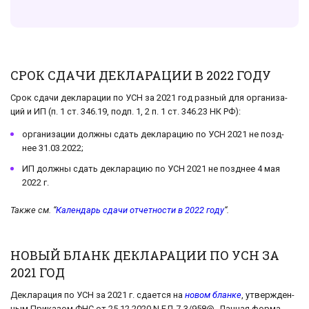
СРОК СДАЧИ ДЕКЛАРАЦИИ В 2022 ГОДУ
Срок сдачи де­кла­ра­ции по УСН за 2021 год раз­ный для ор­га­ни­за­
ций и ИП (п. 1 ст. 346.19, подп. 1, 2 п. 1 ст. 346.23 НК РФ):
ор­га­ни­за­ции долж­ны сдать де­кла­ра­цию по УСН 2021 не позд­
нее 31.03.2022;
ИП долж­ны сдать де­кла­ра­цию по УСН 2021 не позд­нее 4 мая
2022 г.
Также см. “
Календарь сдачи отчетности в 2022 году
“.
НОВЫЙ БЛАНК ДЕКЛАРАЦИИ ПО УСН ЗА
2021 ГОД
Де­кла­ра­ция по УСН за 2021 г. сда­ет­ся на
новом бланке
, утвер­жден­
ным При­ка­зом ФНС от 25.12.2020 N ЕД-7-3/958@. Дан­ная форма