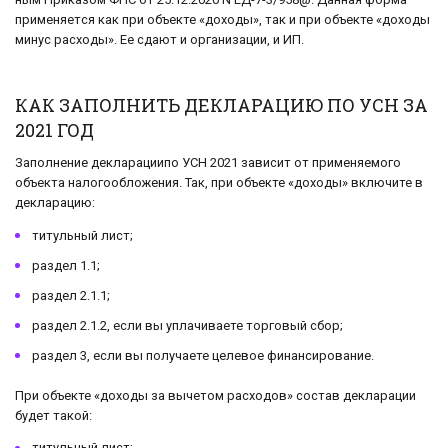
при­ме­ня­ет­ся как при объ­ек­те «до­хо­ды», так и при объ­ек­те «до­хо­ды
минус рас­хо­ды». Ее сдают и ор­га­ни­за­ции, и ИП.
КАК ЗАПОЛНИТЬ ДЕКЛАРАЦИЮ ПО УСН ЗА
2021 ГОД
Заполнение декларациипо УСН 2021 зависит от применяемого
объекта налогообложения. Так, при объекте «доходы» включите в
декларацию:
титульный лист;
раздел 1.1;
раздел 2.1.1;
раздел 2.1.2, если вы уплачиваете торговый сбор;
раздел 3, если вы получаете целевое финансирование.
При объекте «доходы за вычетом расходов» состав декларации
будет такой:
титульный лист;