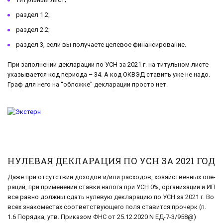
раздел 1.2;
раздел 2.2;
раздел 3, если вы получаете целевое финансирование.
При заполнении декларации по УСН за 2021 г. на титульном листе
указывается код периода – 34. А код ОКВЭД ставить уже не надо.
Граф для него на “обложке” декларации просто нет.
НУЛЕВАЯ ДЕКЛАРАЦИЯ ПО УСН ЗА 2021 ГОД
Даже при от­сут­ствии до­хо­дов и/или рас­хо­дов, хо­зяй­ствен­ных опе­
ра­ций, при при­ме­не­нии став­ки налога при УСН 0%, организации и ИП
все равно долж­ны сдать ну­ле­вую де­кла­ра­цию по УСН за 2021 г. Во
всех зна­ко­ме­стах со­от­вет­ству­ю­ще­го поля ста­вит­ся про­черк (п.
1.6 По­ряд­ка, утв. При­ка­зом ФНС от 25.12.2020 N ЕД-7-3/958@)