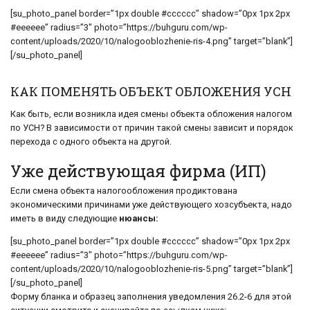
[su_photo_panel border=”1px double #cccccc” shadow=”0px 1px 2px
#eeeeee” radius=”3″ photo=”https://buhguru.com/wp-
content/uploads/2020/10/nalogooblozhenie-ris-4.png” target=”blank”]
[/su_photo_panel]
КАК ПОМЕНЯТЬ ОБЪЕКТ ОБЛОЖЕНИЯ УСН
Как быть, если возникла идея смены объекта обложения налогом
по УСН? В зависимости от причин такой смены зависит и порядок
перехода с одного объекта на другой.
Уже действующая фирма (ИП)
Если смена объекта налогообложения продиктована
экономическими причинами уже действующего хозсубъекта, надо
иметь в виду следующие
нюансы:
[su_photo_panel border=”1px double #cccccc” shadow=”0px 1px 2px
#eeeeee” radius=”3″ photo=”https://buhguru.com/wp-
content/uploads/2020/10/nalogooblozhenie-ris-5.png” target=”blank”]
[/su_photo_panel]
Форму бланка и образец заполнения уведомления 26.2-6 для этой