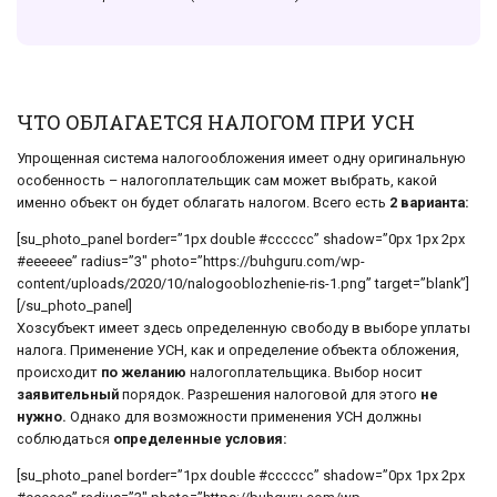
ЧТО ОБЛАГАЕТСЯ НАЛОГОМ ПРИ УСН
Упрощенная система налогообложения имеет одну оригинальную
особенность – налогоплательщик сам может выбрать, какой
именно объект он будет облагать налогом. Всего есть
2 варианта:
[su_photo_panel border=”1px double #cccccc” shadow=”0px 1px 2px
#eeeeee” radius=”3″ photo=”https://buhguru.com/wp-
content/uploads/2020/10/nalogooblozhenie-ris-1.png” target=”blank”]
[/su_photo_panel]
Хозсубъект имеет здесь определенную свободу в выборе уплаты
налога. Применение УСН, как и определение объекта обложения,
происходит
по желанию
налогоплательщика. Выбор носит
заявительный
порядок. Разрешения налоговой для этого
не
нужно.
Однако для возможности применения УСН должны
соблюдаться
определенные условия:
[su_photo_panel border=”1px double #cccccc” shadow=”0px 1px 2px