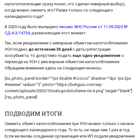
налогоплательщик сразу понял, что сделал неверный выбор),
когда можно сменить его? Разве только со следующего
календарного года?
В 2020 году было выпущено
письмо ФНС России от 11.09.2020 №
СД-4-3/14754
, разъясняющее этот момент.
Так, если уведомление с неверным объектом налогообложения
УСН подано
до истечении 30 дней
с даты регистрации
хозсубъекта, то допустимо подать
еще одно уведомление
о
переходе на УСН с уже верным объектом налогообложения.
Обращаем внимание здесь на следующие нюансы:
[su_photo_panel border=”1px double #cccccc” shadow=”0px 1px 2px
#eeeeee” radius=”3″ photo=”https://buhguru.com/wp-
content/uploads/2020/10/nalogooblozhenie-ris-6.png” target=”blank”]
[/su_photo_panel]
ПОДВОДИМ ИТОГИ
Сменить объект налогообложения при УСН можно только с начала
следующего календарного года. То есть, не чаще чем 1 раз в год.
Если же вновь созданная организация или ИП подали уведомление