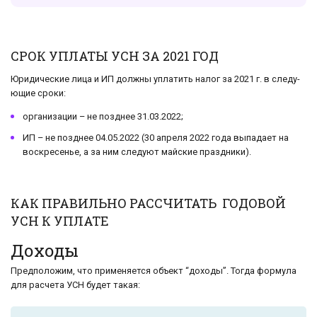
СРОК УПЛАТЫ УСН ЗА 2021 ГОД
Юридические лица и ИП долж­ны упла­тить налог за 2021 г. в сле­ду­
ю­щие сроки:
ор­га­ни­за­ции – не позд­нее 31.03.2022;
ИП – не позд­нее 04.05.2022 (30 ап­ре­ля 2022 года вы­па­да­ет на
вос­кре­се­нье, а за ним сле­ду­ют май­ские празд­ни­ки).
КАК ПРАВИЛЬНО РАССЧИТАТЬ ГОДОВОЙ
УСН К УПЛАТЕ
Доходы
Предположим, что применяется объект “доходы”. Тогда формула
для расчета УСН будет такая: