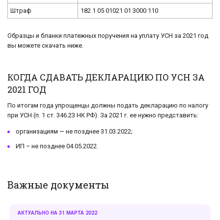
Штраф
182 1 05 01021 01 3000 110
Образцы и бланки платежных поручения на уплату УСН за 2021 год
вы можете скачать ниже.
КОГДА СДАВАТЬ ДЕКЛАРАЦИЮ ПО УСН ЗА
2021 ГОД
По ито­гам года упро­щен­цы долж­ны по­дать де­кла­ра­цию по на­ло­гу
при УСН (п. 1 ст. 346.23 НК РФ). За 2021 г. ее нужно пред­ста­вить:
ор­га­ни­за­ци­ям — не позд­нее 31.03.2022;
ИП – не позд­нее 04.05.2022.
Важные документы
АКТУАЛЬНО НА 31 МАРТА 2022