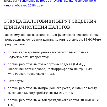
Также см. «
Заявление на возврат суммы излишне уплаченного
налога: образец 2018 года
».
ОТКУДА НАЛОГОВИКИ БЕРУТ СВЕДЕНИЯ
ДЛЯ НАЧИСЛЕНИЯ НАЛОГОВ
Расчет имущественных налогов для физических лиц налоговики
производят на основании данных, которые в силу ст. 85 НК РФ им
представляют:
органы кадастрового учета и госрегистрацию прав на
недвижимость (Росреестр);
органы регистрации транспортных средств (ГИБДД,
инспекции Гостехнадзора, Росморречфлота, центры ГИМС
МЧС России, Росавиация и т. д.);
нотариусы;
органы регистрации (миграционного учета) физлиц по месту
жительства/месту пребывания (МВД и т. д.);
органы регистрации актов гражданского состояния (ЗАГСы и
т. д.);