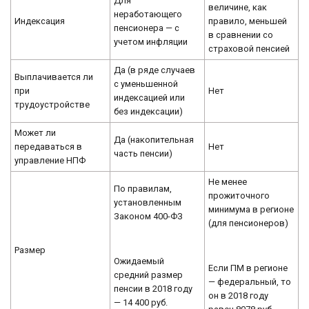
Для
величине, как
неработающего
Индексация
правило, меньшей
пенсионера — с
в сравнении со
учетом инфляции
страховой пенсией
Да (в ряде случаев
Выплачивается ли
с уменьшенной
при
Нет
индексацией или
трудоустройстве
без индексации)
Может ли
Да (накопительная
передаваться в
Нет
часть пенсии)
управление НПФ
Не менее
По правилам,
прожиточного
установленным
минимума в регионе
Законом 400-ФЗ
(для пенсионеров)
Размер
Ожидаемый
Если ПМ в регионе
средний размер
— федеральный, то
пенсии в 2018 году
он в 2018 году
— 14 400 руб.