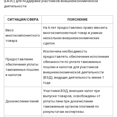
(ЕАЭС) для поддержки участников внешнеэкономической
деятельности.
СИТУАЦИЯ/СФЕРА
ПОЯСНЕНИЕ
На 6 лет предоставлено право ввозить
Ввоз
многокомпонентный товар в рамках
многокомпонентного
нескольких внешнеэкономических
товара
сделок
Исключена необходимость
предоставлять обеспечение исполнения
Предоставление
обязанности по уплате таможенных
обеспечения уплаты
пошлин и налогов для участников
таможенных пошлин
внешнеэкономической деятельности
и налогов
(ВЭД), ведущих деятельность менее 1
года
Участники ВЭД, внесшие залог при
выпуске товаров, освобождены от
Доначисление пеней
уплаты пени при доначислении
таможенным органом платежей по
результатам экспертизы