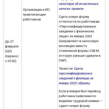
налоговую об исчисленных
налогах: правила
.
Организации и ИП,
привлекающие
Сдать новую форму
работников
отчетности по работникам
«Персонифицированные
сведения о физических
лицах» за январь 2023
(направляют в налоговую
До 27
инспекцию вместо
февраля
отмененной формы СЗВ-М,
2023
которую раньше сдавали в
(перенос
ПФР).
с 25.02)
Также см.
Сдача
персонифицированных
сведений о физлицах за
январь 2023: образец
.
Если в январе был перевод
работника/заявление по
ведению трудовой книжки –
сдают новую форму