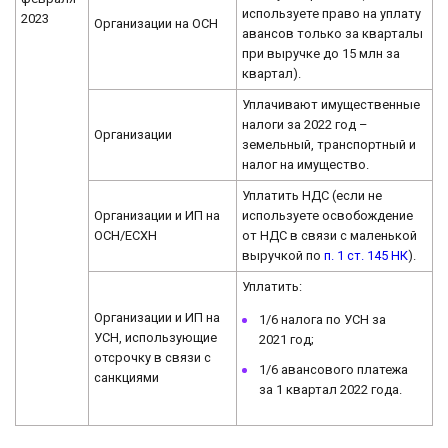
используете право на уплату
2023
Организации на ОСН
авансов только за кварталы
при выручке до 15 млн за
квартал).
Уплачивают имущественные
налоги за 2022 год –
Организации
земельный, транспортный и
налог на имущество.
Уплатить НДС (если не
Организации и ИП на
используете освобождение
ОСН/ЕСХН
от НДС в связи с маленькой
выручкой по
п. 1 ст. 145 НК
).
Уплатить:
Организации и ИП на
1/6 налога по УСН за
УСН, использующие
2021 год;
отсрочку в связи с
1/6 авансового платежа
санкциями
за 1 квартал 2022 года.