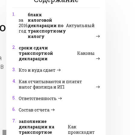
1.
бланк
за
налоговой
О
2016
декларации по
Актуальный
год
транспортному
налогу
2.
сроки сдачи
транспортной
Каковы
й
декларации
 В
3.
Кто и куда сдает
4.
Как отчитываются и платят
налог физлица и ИП
5.
Ответственность
6.
Состав отчета
7.
заполнение
декларации на
Как
транспортное
происходит