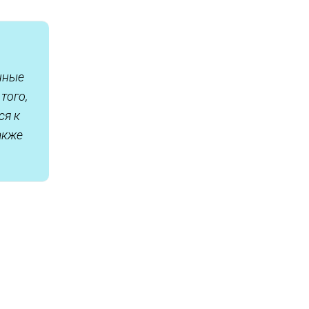
нные
того,
ся к
акже