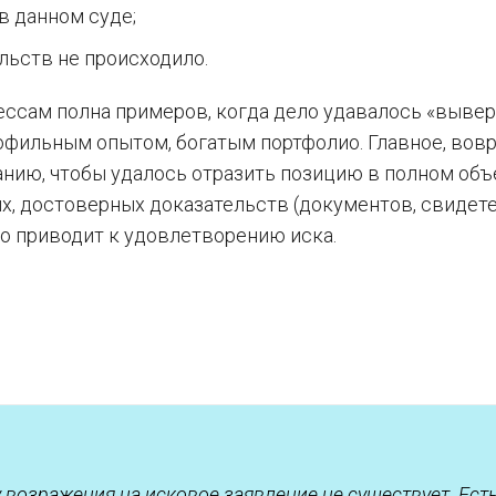
в данном суде;
льств не происходило.
ессам полна примеров, когда дело удавалось «выве
рофильным опытом, богатым портфолио. Главное, вов
анию, чтобы удалось отразить позицию в полном объ
, достоверных доказательств (документов, свидете
ко приводит к удовлетворению иска.
 возражения на исковое заявление не существует. Ест