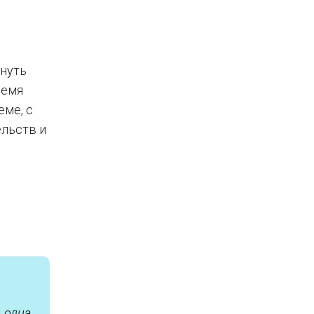
рнуть
ремя
еме, с
льств и
ь одна