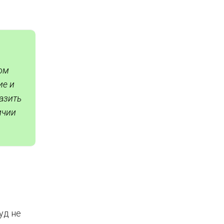
ном
ие и
азить
ичии
уд не