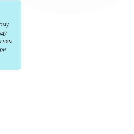
гому
яду
к ним
при