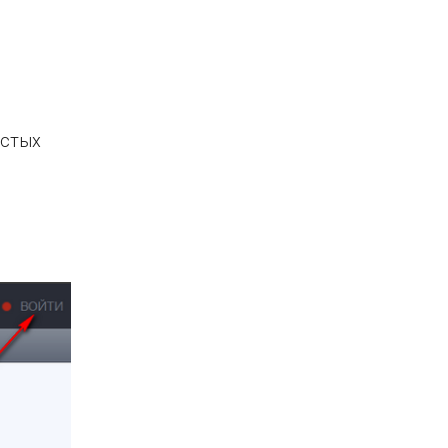
остых