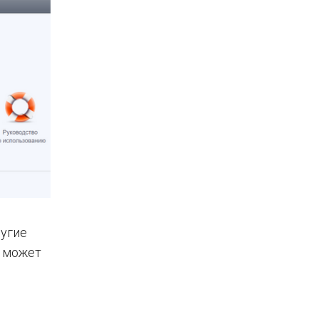
ругие
о может