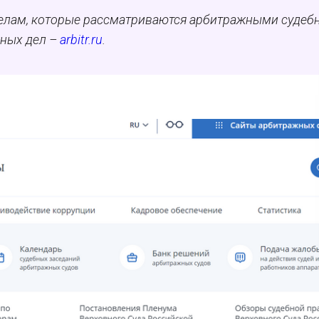
елам, которые рассматриваются арбитражными суде
жных дел –
arbitr.ru
.