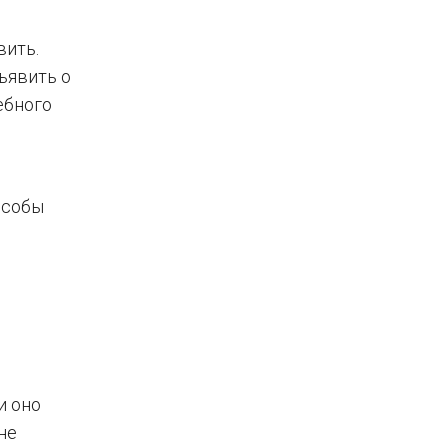
вить.
ъявить о
ебного
особы
и оно
не