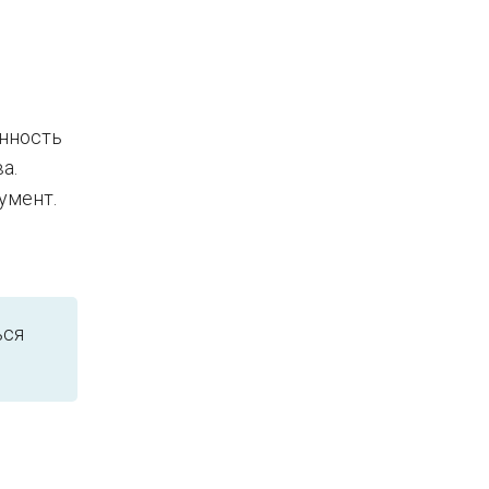
енность
а.
умент.
е
ься