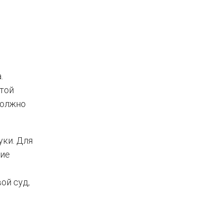
.
той
должно
уки. Для
ние
ой суд,