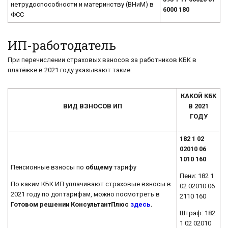
нетрудоспособности и материнству (ВНиМ) в
6000 180
ФСС
ИП-работодатель
При перечислении страховых взносов за работников КБК в
платёжке в 2021 году указывают такие:
КАКОЙ КБК
ВИД ВЗНОСОВ ИП
В 2021
ГОДУ
182 1 02
02010 06
1010 160
Пенсионные взносы по
общему
тарифу
Пени: 182 1
По каким КБК ИП уплачивают страховые взносы в
02 02010 06
2021 году по доптарифам, можно посмотреть в
2110 160
Готовом решении КонсультантПлюс
здесь
.
Штраф: 182
1 02 02010