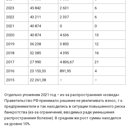
2023
45 842
2 631
6
2022
43 211
2 337
6
2021
40 874
0
0
2020
40 874
4 636
13
2019
36 238
3 853
12
2018
32 385
4 395
16
2017
27 990
4 836,67
21
2016
23 153,33
891,95
4
2015
22 261,38
–
–
Отдельно упомянем 2021 год – из-за распространения «ковида»
Правительство РФ принимало решение не увеличивать взнос, т.к.
предприниматели и так находились в ситуации повышенного риска
банкротства (из-за ограничений, вводимых ради уменьшения
распространения болезни). В среднем же рост суммы находился
на уровне 10%.