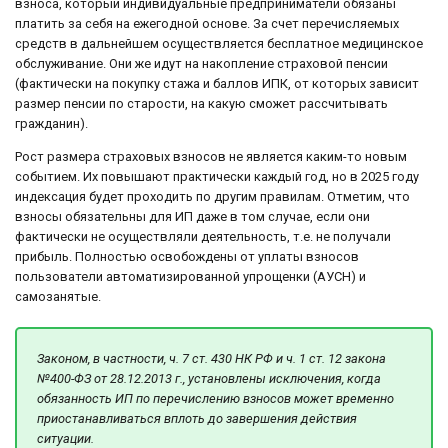
взноса, который индивидуальные предприниматели обязаны
платить за себя на ежегодной основе. За счет перечисляемых
средств в дальнейшем осуществляется бесплатное медицинское
обслуживание. Они же идут на накопление страховой пенсии
(фактически на покупку стажа и баллов ИПК, от которых зависит
размер пенсии по старости, на какую сможет рассчитывать
гражданин).
Рост размера страховых взносов не является каким-то новым
событием. Их повышают практически каждый год, но в 2025 году
индексация будет проходить по другим правилам. Отметим, что
взносы обязательны для ИП даже в том случае, если они
фактически не осуществляли деятельность, т.е. не получали
прибыль. Полностью освобождены от уплаты взносов
пользователи автоматизированной упрощенки (АУСН) и
самозанятые.
Законом, в частности, ч. 7 ст. 430 НК РФ и ч. 1 ст. 12 закона
№400-ФЗ от 28.12.2013 г., установлены исключения, когда
обязанность ИП по перечислению взносов может временно
приостанавливаться вплоть до завершения действия
ситуации.