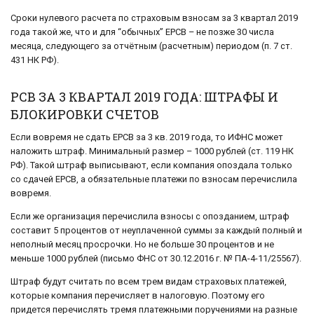
Сроки нулевого расчета по страховым взносам за 3 квартал 2019
года такой же, что и для “обычных” ЕРСВ – не позже 30 числа
месяца, следующего за отчётным (расчетным) периодом (п. 7 ст.
431 НК РФ).
РСВ ЗА 3 КВАРТАЛ 2019 ГОДА: ШТРАФЫ И
БЛОКИРОВКИ СЧЕТОВ
Если вовремя не сдать ЕРСВ за 3 кв. 2019 года, то ИФНС может
наложить штраф. Минимальный размер – 1000 рублей (ст. 119 НК
РФ). Такой штраф выписывают, если компания опоздала только
со сдачей ЕРСВ, а обязательные платежи по взносам перечислила
вовремя.
Если же организация перечислила взносы с опозданием, штраф
составит 5 процентов от неуплаченной суммы за каждый полный и
неполный месяц просрочки. Но не больше 30 процентов и не
меньше 1000 рублей (письмо ФНС от 30.12.2016 г. № ПА-4-11/25567).
Штраф будут считать по всем трем видам страховых платежей,
которые компания перечисляет в налоговую. Поэтому его
придется перечислять тремя платежными поручениями на разные