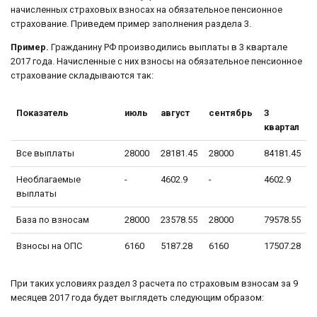
начисленных страховых взносах на обязательное пенсионное
страхование. Приведем пример заполнения раздела 3.
Пример.
Гражданину РФ производились выплаты в 3 квартале
2017 года. Начисленные с них взносы на обязательное пенсионное
страхование складываются так:
Показатель
июль
август
сентябрь
3
квартал
Все выплаты
28000
28181.45
28000
84181.45
Необлагаемые
-
4602.9
-
4602.9
выплаты
База по взносам
28000
23578.55
28000
79578.55
Взносы на ОПС
6160
5187.28
6160
17507.28
При таких условиях раздел 3 расчета по страховым взносам за 9
месяцев 2017 года будет выглядеть следующим образом: