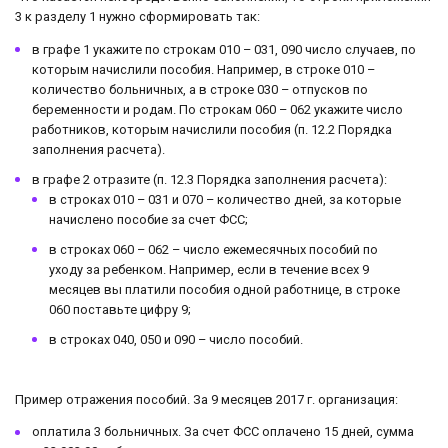
3 к разделу 1 нужно сформировать так:
в графе 1 укажите по строкам 010 – 031, 090 число случаев, по
которым начислили пособия. Например, в строке 010 –
количество больничных, а в строке 030 – отпусков по
беременности и родам. По строкам 060 – 062 укажите число
работников, которым начислили пособия (п. 12.2 Порядка
заполнения расчета).
в графе 2 отразите (п. 12.3 Порядка заполнения расчета):
в строках 010 – 031 и 070 – количество дней, за которые
начислено пособие за счет ФСС;
в строках 060 – 062 – число ежемесячных пособий по
уходу за ребенком. Например, если в течение всех 9
месяцев вы платили пособия одной работнице, в строке
060 поставьте цифру 9;
в строках 040, 050 и 090 – число пособий.
Пример отражения пособий. За 9 месяцев 2017 г. организация:
оплатила 3 больничных. За счет ФСС оплачено 15 дней, сумма