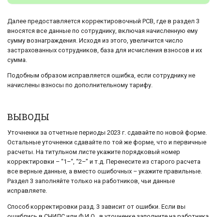
Далее предоставляется корректировочный РСВ, где в раздел 3
вносятся все данные по сотруднику, включая начисленную ему
сумму вознаграждения. Исходя из этого, увеличится число
застрахованных сотрудников, база для исчисления взносов и их
сумма.
Подобным образом исправляется ошибка, если сотруднику не
начислены взносы по дополнительному тарифу.
ВЫВОДЫ
Уточненки за отчетные периоды 2023 г. сдавайте по новой форме.
Остальные уточненки сдавайте по той же форме, что и первичные
расчеты. На титульном листе укажите порядковый номер
корректировки – “1–“, “2–” и т.д. Перенесите из старого расчета
все верные данные, а вместо ошибочных – укажите правильные.
Раздел 3 заполняйте только на работников, чьи данные
исправляете.
Способ корректировки разд. 3 зависит от ошибки. Если вы
ошиблись в СНИЛС или Ф.И.О., в уточненке заполните на работника