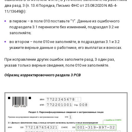
два разд. 3 (п. 13.4 Порядка, Письмо ФНС от 25.08.2020 N АБ-4-
11/13649@):
в первом – в поле 010 поставьте “1”. Данные из ошибочного
подраздела 3.1 перенесите без изменений, подраздел 3.2 не
заполняйте;
во втором – поле 010 не заполняйте, в подразделах 3.1 и 3.2
укажите верные данные о работнике, его выплатах и взносах.
При исправлении других ошибок заполните разд. 3 один раз,
указав только верные сведения, поле 010 не заполняйте.
Образец корректировочного раздела 3 РСВ