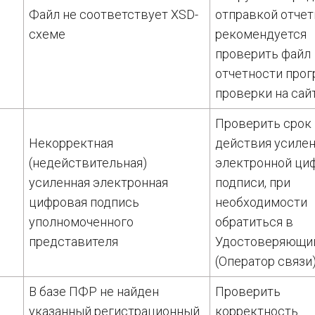
Файл не соответствует XSD-
отправкой отчет
схеме
рекомендуется
проверить файл
отчетности про
проверки на сай
Проверить срок
Некорректная
действия усиле
(недействительная)
электронной ци
усиленная электронная
подписи, при
цифровая подпись
необходимости
уполномоченного
обратиться в
представителя
Удостоверяющи
(Оператор связи
В базе ПФР не найден
Проверить
указанный регистрационный
корректность