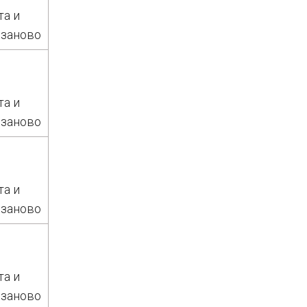
та и
 заново
та и
 заново
та и
 заново
та и
 заново