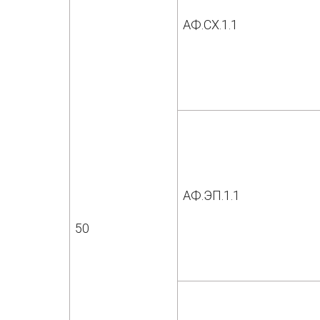
АФ.СХ.1.1
АФ.ЭП.1.1
50