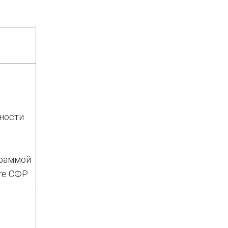
ности
граммой
те СФР