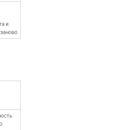
та и
 заново
ность
о