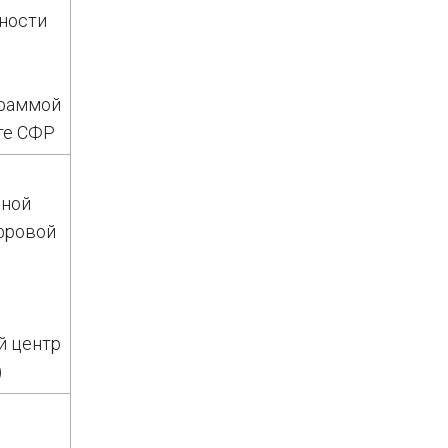
ности
граммой
те СФР
нной
фровой
й центр
)