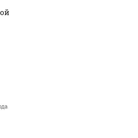
ной
да.