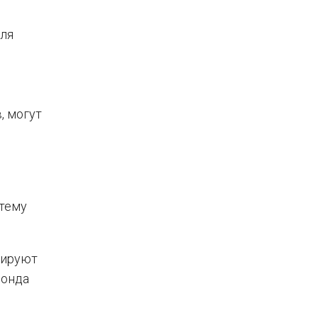
для
, могут
стему
нируют
фонда