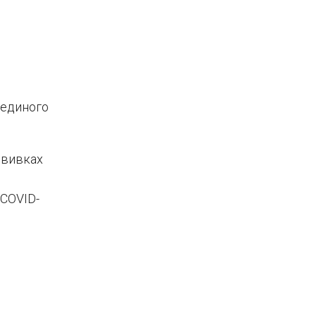
единого
ививках
COVID-