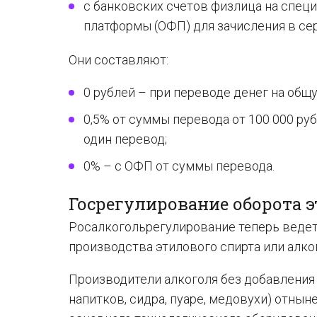
с банковских счетов физлица на спец
платформы (ОФП) для зачисления в се
Они составляют:
0 рублей – при переводе денег на об
0,5% от суммы перевода от 100 000 руб
один перевод;
0% – с ОФП от суммы перевода.
Госрегулирование оборота 
Росалкогольрегулирование теперь ведет
производства этилового спирта или алко
Производители алкоголя без добавления 
напитков, сидра, пуаре, медовухи) отн