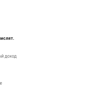
числят.
ый доход
е