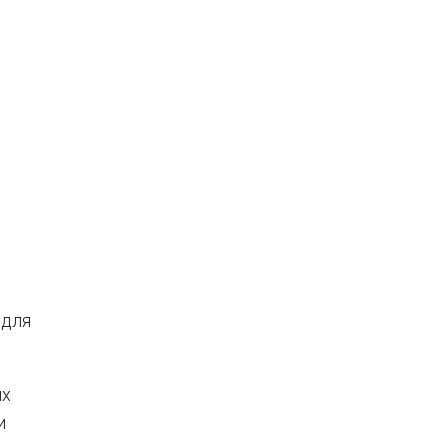
 для
ых
и