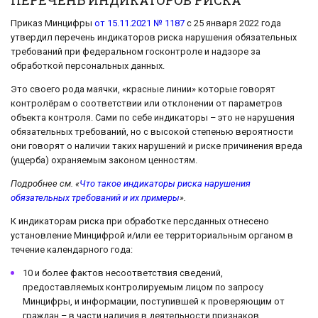
ПЕРЕЧЕНЬ ИНДИКАТОРОВ РИСКА
Приказ Минцифры
от 15.11.2021 № 1187
с 25 января 2022 года
утвердил перечень индикаторов риска нарушения обязательных
требований при федеральном госконтроле и надзоре за
обработкой персональных данных.
Это своего рода маячки, «красные линии» которые говорят
контролёрам о соответствии или отклонении от параметров
объекта контроля. Сами по себе индикаторы – это не нарушения
обязательных требований, но с высокой степенью вероятности
они говорят о наличии таких нарушений и риске причинения вреда
(ущерба) охраняемым законом ценностям.
Подробнее см. «
Что такое индикаторы риска нарушения
обязательных требований и их примеры
».
К индикаторам риска при обработке персданных отнесено
установление Минцифрой и/или ее территориальным органом в
течение календарного года:
10 и более фактов несоответствия сведений,
предоставляемых контролируемым лицом по запросу
Минцифры, и информации, поступившей к проверяющим от
граждан – в части наличия в деятельности признаков