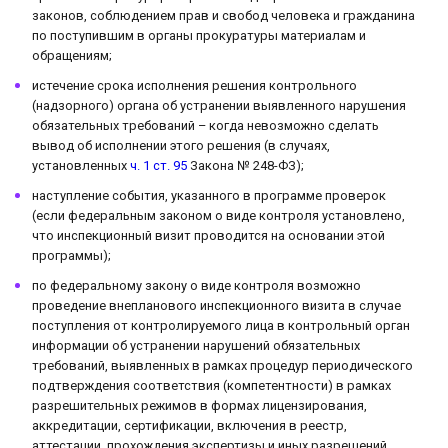
законов, соблюдением прав и свобод человека и гражданина
по поступившим в органы прокуратуры материалам и
обращениям;
истечение срока исполнения решения контрольного
(надзорного) органа об устранении выявленного нарушения
обязательных требований – когда невозможно сделать
вывод об исполнении этого решения (в случаях,
установленных
ч. 1 ст. 95
Закона № 248-ФЗ);
наступление события, указанного в программе проверок
(если федеральным законом о виде контроля установлено,
что инспекционный визит проводится на основании этой
программы);
по федеральному закону о виде контроля возможно
проведение внепланового инспекционного визита в случае
поступления от контролируемого лица в контрольный орган
информации об устранении нарушений обязательных
требований, выявленных в рамках процедур периодического
подтверждения соответствия (компетентности) в рамках
разрешительных режимов в формах лицензирования,
аккредитации, сертификации, включения в реестр,
аттестации, прохождения экспертизы и иных разрешений,