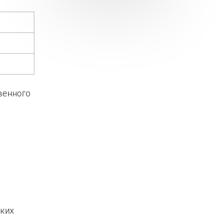
венного
ьких