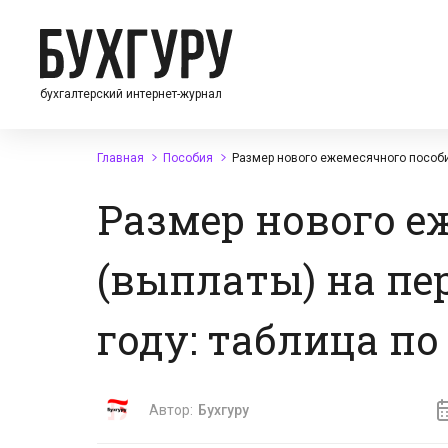
бухгалтерский интернет-журнал
Главная
Пособия
Размер нового ежемесячного пособия
Размер нового е
(выплаты) на пер
году: таблица п
Автор:
Бухгуру