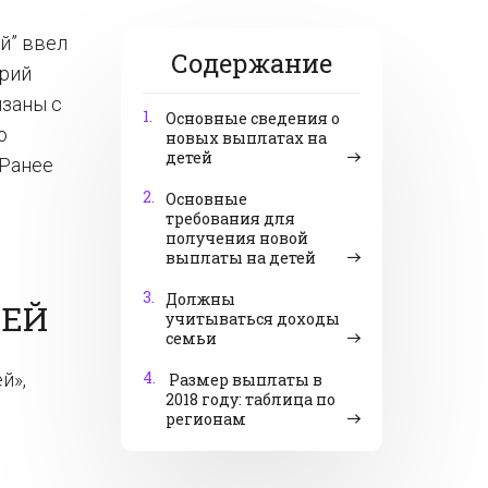
й” ввел
Содержание
орий
язаны с
1.
Основные сведения о
о
новых выплатах на
детей
 Ранее
2.
Основные
требования для
получения новой
выплаты на детей
3.
Должны
ТЕЙ
учитываться доходы
семьи
4.
й»,
Размер выплаты в
2018 году: таблица по
регионам