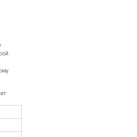
р
рой
ному
ит: