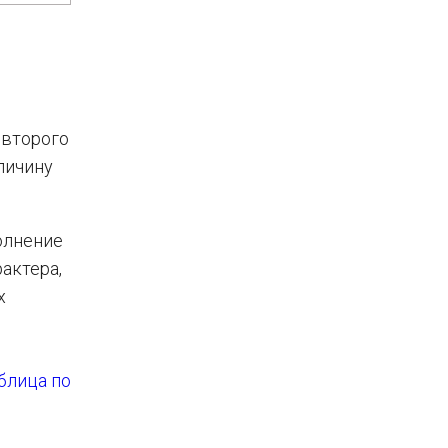
 второго
личину
олнение
актера,
х
блица по