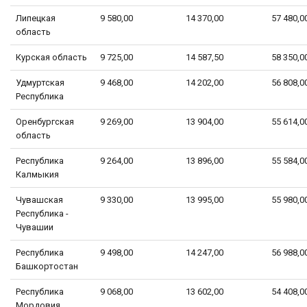
Липецкая
9 580,00
14 370,00
57 480,0
область
Курская область
9 725,00
14 587,50
58 350,0
Удмуртская
9 468,00
14 202,00
56 808,0
Республика
Оренбургская
9 269,00
13 904,00
55 614,0
область
Республика
9 264,00
13 896,00
55 584,0
Калмыкия
Чувашская
9 330,00
13 995,00
55 980,0
Республика -
Чувашии
Республика
9 498,00
14 247,00
56 988,0
Башкортостан
Республика
9 068,00
13 602,00
54 408,0
Мордовия