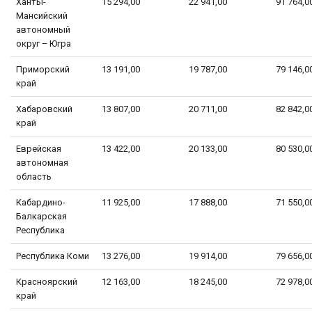
Ханты-
15 294,00
22 941,00
91 764,0
Мансийский
автономный
округ – Югра
Приморский
13 191,00
19 787,00
79 146,0
край
Хабаровский
13 807,00
20 711,00
82 842,0
край
Еврейская
13 422,00
20 133,00
80 530,0
автономная
область
Кабардино-
11 925,00
17 888,00
71 550,0
Балкарская
Республика
Республика Коми
13 276,00
19 914,00
79 656,0
Красноярский
12 163,00
18 245,00
72 978,0
край