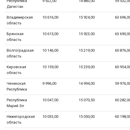
Республика
9 922,00
14 883,00
59 532,0
Дагестан
Владимирская
10 616,00
15 924,00
63 696,0
область
Брянская
10 615,00
15 923,00
63 690,0
область
Волгоградская
10 146,00
15 219,00
60 876,0
область
Кировская
10 159,00
15 239,00
60 954,0
область
Чеченская
9 996,00
14 994,00
59 976,0
Республика
Республика
10 047,00
15 070,50
60 282,0
Марий Эл
Нижегородская
10 033,00
15 050,00
60 198,0
область