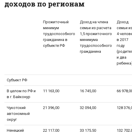
доходов по регионам
Прожиточный
Доход на члена
Доход
минимум
семьи из расчета
семьи и
трудоспособного
1,5 прожиточного
4 челов
гражданина в
минимума
в 2017
субъекте РФ
трудоспособного
году
гражданина
(родите
и два
ребенка
Субъект РФ
В целом по РФ и
11 163,00
16 745,00
66 978,0
в г. Байконур
Чукотский
21 396,00
32 094,00
128 376,
автономный
округ
Ненецкий
22 117,00
33 175,50
132 702,