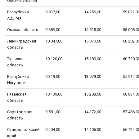
Осетия- Алания
Республика
9 837,00
14 756,00
59 022,0
Адыгея
Омская область
9 683,00
14 525,00
58 098,0
Ленинградская
10 047,00
15 070,50
60 282,0
область
Тульская
10 120,00
15 180,00
60 720,0
область
Республика
9 319,00
13 979,00
55 914,0
Ингушетия
Рязанская
10 139,00
15 208,50
60 834,0
область
Саратовская
9 581,00
14 372,00
57 486,0
область
Ставропольский
9 404,00
14 106,00
56 424,0
край