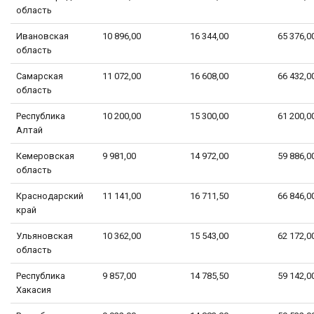
область
Ивановская
10 896,00
16 344,00
65 376,0
область
Самарская
11 072,00
16 608,00
66 432,0
область
Республика
10 200,00
15 300,00
61 200,0
Алтай
Кемеровская
9 981,00
14 972,00
59 886,0
область
Краснодарский
11 141,00
16 711,50
66 846,0
край
Ульяновская
10 362,00
15 543,00
62 172,0
область
Республика
9 857,00
14 785,50
59 142,0
Хакасия