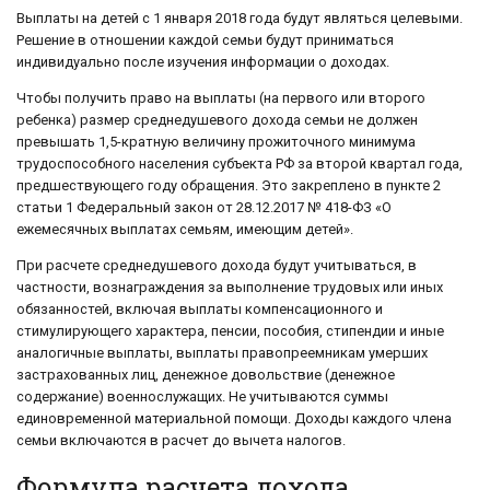
Выплаты на детей с 1 января 2018 года будут являться целевыми.
Решение в отношении каждой семьи будут приниматься
индивидуально после изучения информации о доходах.
Чтобы получить право на выплаты (на первого или второго
ребенка) размер среднедушевого дохода семьи не должен
превышать 1,5-кратную величину прожиточного минимума
трудоспособного населения субъекта РФ за второй квартал года,
предшествующего году обращения. Это закреплено в пункте 2
статьи 1 Федеральный закон от 28.12.2017 № 418-ФЗ «О
ежемесячных выплатах семьям, имеющим детей».
При расчете среднедушевого дохода будут учитываться, в
частности, вознаграждения за выполнение трудовых или иных
обязанностей, включая выплаты компенсационного и
стимулирующего характера, пенсии, пособия, стипендии и иные
аналогичные выплаты, выплаты правопреемникам умерших
застрахованных лиц, денежное довольствие (денежное
содержание) военнослужащих. Не учитываются суммы
единовременной материальной помощи. Доходы каждого члена
семьи включаются в расчет до вычета налогов.
Формула расчета дохода