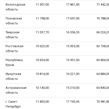
Вологодская
11 907,00
17 861,00
71 442,0
область
Псковская
11 798,00
17 697,00
70 788,0
область
Тверская
11 037,70
16 556,55
66 226,2
область
Ростовская
10 623,00
15 935,00
63 738,0
область
Республика
10 634,00
15 951,00
63 804,0
Крым
Иркутская
10 814,00
16 221,00
64 884,0
область
Астраханская
10 140,00
15 210,00
60 840,0
область
г. Санкт-
11 830,00
17 745,45
70 981,8
Петербург