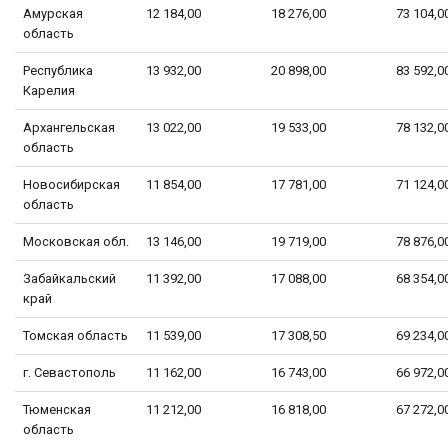
Амурская
12 184,00
18 276,00
73 104,0
область
Республика
13 932,00
20 898,00
83 592,0
Карелия
Архангельская
13 022,00
19 533,00
78 132,0
область
Новосибирская
11 854,00
17 781,00
71 124,0
область
Московская обл.
13 146,00
19 719,00
78 876,0
Забайкальский
11 392,00
17 088,00
68 354,0
край
Томская область
11 539,00
17 308,50
69 234,0
г. Севастополь
11 162,00
16 743,00
66 972,0
Тюменская
11 212,00
16 818,00
67 272,0
область