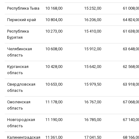
Республика Тыва
10 168,00
15 252,00
61 008,0
Пермский край
10 804,00
16 206,00
64 824,0
Республика
10 273,00
15 410,00
61 638,0
Бурятия
Челябинская
10 608,00
15 912,00
63 648,0
область
Курганская
10 428,00
15 642,00
62 568,0
область
Свердловская
10 653,00
15 979,50
63 918,0
область
Смоленская
11 178,00
16 767,00
67 068,0
область
Новгородская
11 190,00
16 785,00
67 140,0
область
Калининградская
11 361,00
17 041,50
68 166,0