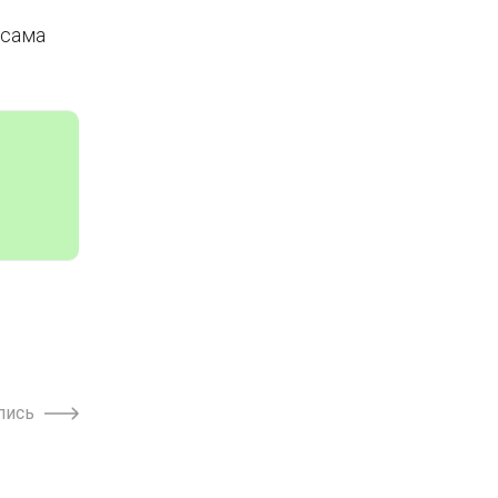
 сама
пись