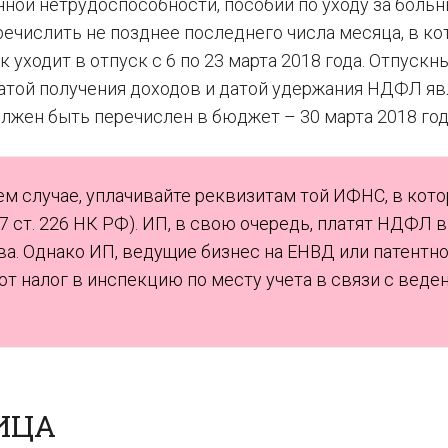
ной нетрудоспособности, пособий по уходу за боль
речислить не позднее последнего числа месяца, в к
 уходит в отпуск с 6 по 23 марта 2018 года. Отпускн
датой получения доходов и датой удержания НДФЛ яв
олжен быть перечислен в бюджет – 30 марта 2018 год
м случае, уплачивайте реквизитам той ИФНС, в кот
. 7 ст. 226 НК РФ). ИП, в свою очередь, платят НДФЛ в
а. Однако ИП, ведущие бизнес на ЕНВД или патентн
т налог в инспекцию по месту учета в связи с веде
ЛИЦА