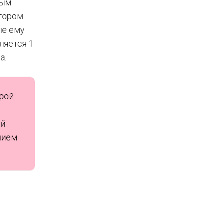
ным
отором
ые ему
ляется 1
а.
орой
ой
нием