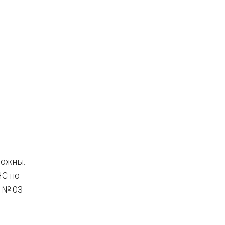
можны.
НС по
 № 03-