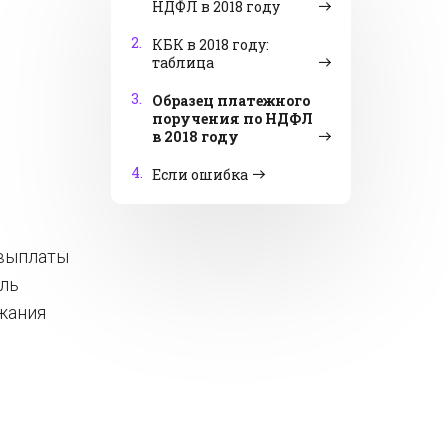
НДФЛ в 2018 году
2.
КБК в 2018 году:
таблица
3.
Образец платежного
поручения по НДФЛ
в 2018 году
4.
Если ошибка
 выплаты
ель
ржания