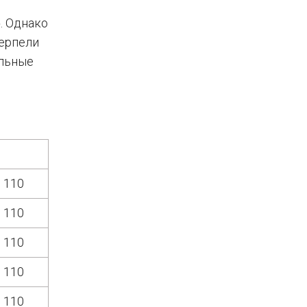
». Однако
терпели
альные
0 110
0 110
0 110
0 110
0 110