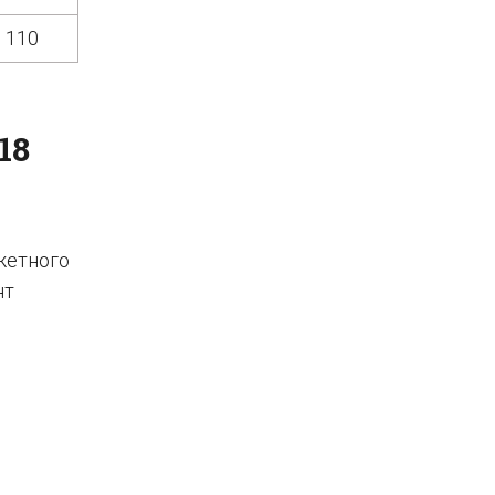
0 110
18
жетного
нт