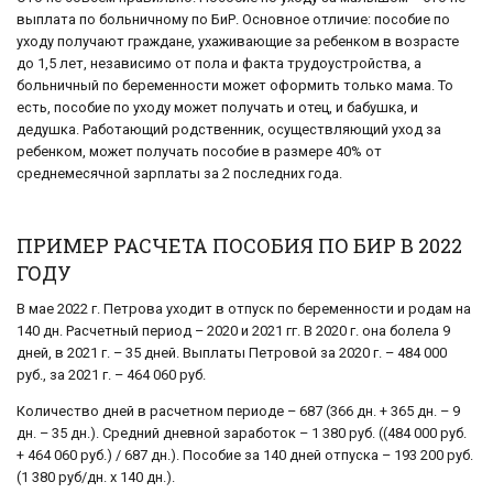
выплата по больничному по БиР. Основное отличие: пособие по
уходу получают граждане, ухаживающие за ребенком в возрасте
до 1,5 лет, независимо от пола и факта трудоустройства, а
больничный по беременности может оформить только мама. То
есть, пособие по уходу может получать и отец, и бабушка, и
дедушка. Работающий родственник, осуществляющий уход за
ребенком, может получать пособие в размере 40% от
среднемесячной зарплаты за 2 последних года.
ПРИМЕР РАСЧЕТА ПОСОБИЯ ПО БИР В 2022
ГОДУ
В мае 2022 г. Петрова уходит в отпуск по беременности и родам на
140 дн. Расчетный период – 2020 и 2021 гг. В 2020 г. она болела 9
дней, в 2021 г. – 35 дней. Выплаты Петровой за 2020 г. – 484 000
руб., за 2021 г. – 464 060 руб.
Количество дней в расчетном периоде – 687 (366 дн. + 365 дн. – 9
дн. – 35 дн.). Средний дневной заработок – 1 380 руб. ((484 000 руб.
+ 464 060 руб.) / 687 дн.). Пособие за 140 дней отпуска – 193 200 руб.
(1 380 руб/дн. x 140 дн.).