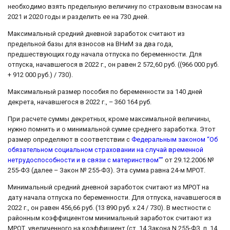
необходимо взять предельную величину по страховым взносам на
2021 и 2020 годы и разделить ее на 730 дней.
Максимальный средний дневной заработок считают из
предельной базы для взносов на ВНиМ за два года,
предшествующих году начала отпуска по беременности. Для
отпуска, начавшегося в 2022 г., он равен 2 572,60 руб. ((966 000 руб.
+ 912 000 руб.) / 730).
Максимальный размер пособия по беременности за 140 дней
декрета, начавшегося в 2022 г., – 360 164 руб.
При расчете суммы декретных, кроме максимальной величины,
нужно помнить и о минимальной сумме среднего заработка. Этот
размер определяют в соответствии с
Федеральным законом “Об
обязательном социальном страховании на случай временной
нетрудоспособности и в связи с материнством””
от 29.12.2006 №
255-ФЗ (далее – Закон № 255-ФЗ). Эта сумма равна 24-м МРОТ.
Минимальный средний дневной заработок считают из МРОТ на
дату начала отпуска по беременности. Для отпуска, начавшегося в
2022 г., он равен 456,66 руб. (13 890 руб. x 24 / 730). В местности с
районным коэффициентом минимальный заработок считают из
МРОТ, увеличенного на коэффициент (ст. 14 Закона N 255-ФЗ, п. 14