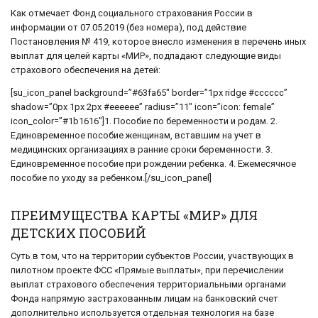
Как отмечает Фонд социального страхования России в
информации от 07.05.2019 (без номера), под действие
Постановления № 419, которое внесло изменения в перечень иных
выплат для целей карты «МИР», подпадают следующие виды
страхового обеспечения на детей:
[su_icon_panel background=”#63fa65″ border=”1px ridge #cccccc”
shadow=”0px 1px 2px #eeeeee” radius=”11″ icon=”icon: female”
icon_color=”#1b1616″]1. Пособие по беременности и родам. 2.
Единовременное пособие женщинам, вставшим на учет в
медицинских организациях в ранние сроки беременности. 3.
Единовременное пособие при рождении ребенка. 4. Ежемесячное
пособие по уходу за ребенком.[/su_icon_panel]
ПРЕИМУЩЕСТВА КАРТЫ «МИР» ДЛЯ
ДЕТСКИХ ПОСОБИЙ
Суть в том, что на территории субъектов России, участвующих в
пилотном проекте ФСС «Прямые выплаты», при перечислении
выплат страхового обеспечения территориальными органами
Фонда напрямую застрахованным лицам на банковский счет
дополнительно используется отдельная технология на базе