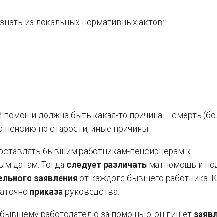
знать из локальных нормативных актов:
 помощи должна быть какая-то причина – смерть (бо
а пенсию по старости, иные причины.
оставлять бывшим работникам-пенсионерам к
ым датам. Тогда
следует различать
матпомощь и под
ельного заявления
от каждого бывшего работника. 
таточно
приказа
руководства.
к бывшему работодателю за помощью, он пишет
заяв