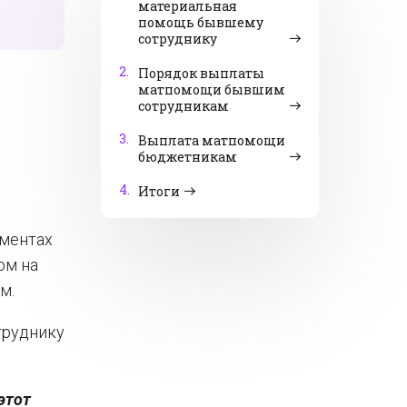
материальная
помощь бывшему
сотруднику
2.
Порядок выплаты
матпомощи бывшим
сотрудникам
3.
Выплата матпомощи
бюджетникам
4.
Итоги
ументах
ом на
м.
труднику
этот