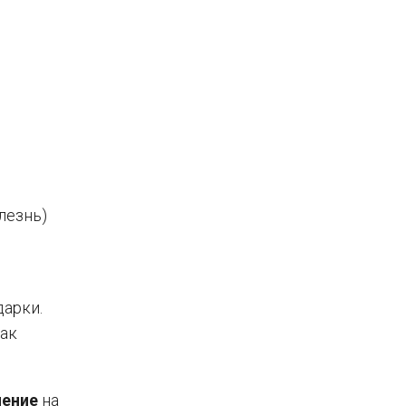
лезнь)
арки.
Как
ление
на