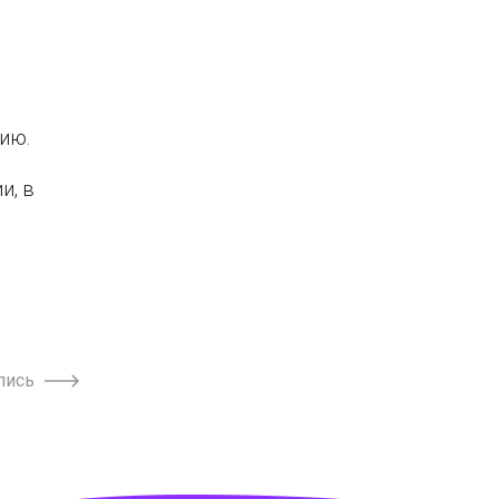
ию.
и, в
пись