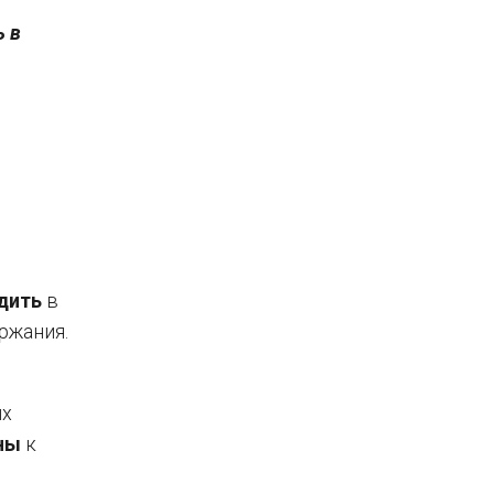
ь в
дить
в
ржания.
ых
ны
к