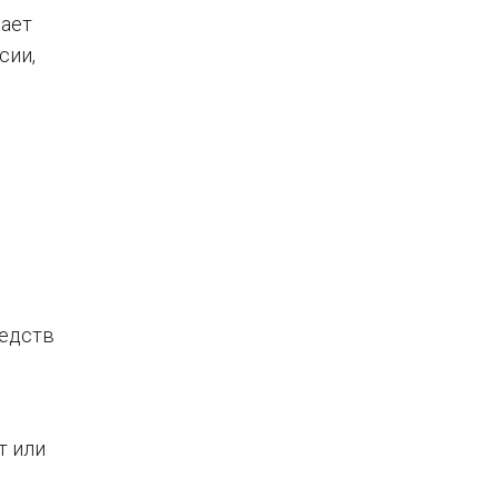
вает
сии,
редств
т или