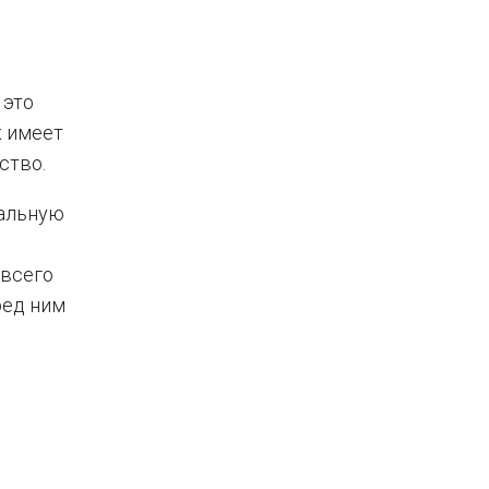
 это
к имеет
ство.
иальную
 всего
ред ним