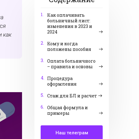
1.
Как оплачивать
за
больничный лист:
тся
изменения в 2023 и
2024
и как
2.
Кому и когда
положены пособия
3.
Оплата больничного
– правила и основы
4.
Процедура
оформления
5.
Стаж для БЛ и расчет
6.
Общая формула и
примеры
Наш телеграм