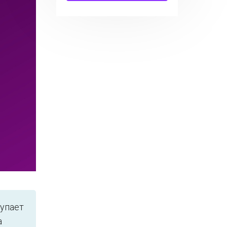
тупает
а