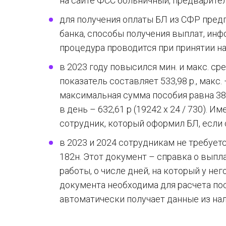
на сайте ФСС больничный, предварите
для получения оплаты БЛ из СФР пред
банка, способы получения выплат, ин
процедура проводится при принятии на
в 2023 году повысился мин. и макс. ср
показатель составляет 533,98 р., макс.
максимальная сумма пособия равна 383
в день – 632,61 р (19242 х 24 / 730). 
сотрудник, который оформил БЛ, если 
в 2023 и 2024 сотрудникам не требует
182н. Этот документ – справка о вып
работы, о числе дней, на который у н
документа необходима для расчета пос
автоматически получает данные из нал