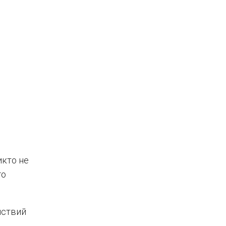
икто не
го
йствий