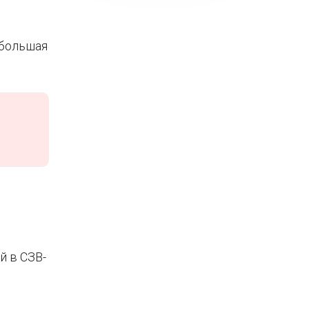
ебольшая
й в СЗВ-