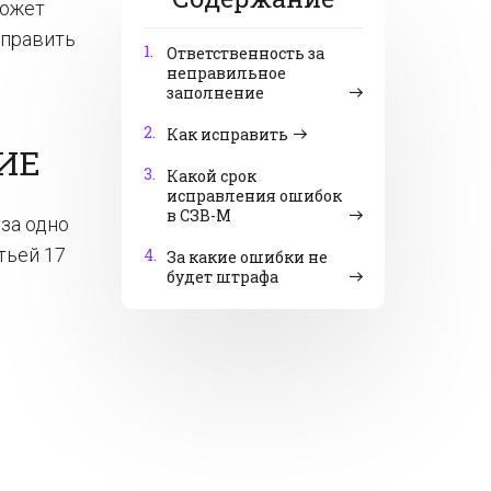
может
справить
1.
Ответственность за
неправильное
заполнение
2.
Как исправить
ИЕ
3.
Какой срок
исправления ошибок
в СЗВ-М
за одно
тьей 17
4.
За какие ошибки не
будет штрафа