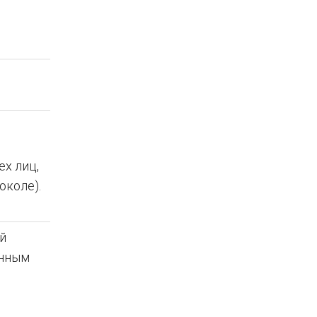
ех лиц,
околе).
й
онным