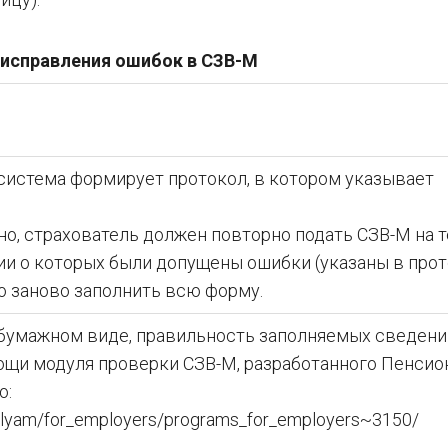
исправления ошибок в СЗВ-М
система формирует протокол, в котором указывает
но, страхователь должен повторно подать СЗВ-М на т
и о которых были допущены ошибки (указаны в прот
но заново заполнить всю форму.
 бумажном виде, правильность заполняемых сведени
ощи модуля проверки СЗВ-М, разработанного Пенси
о:
atelyam/for_employers/programs_for_employers~3150/