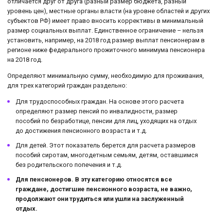
отличается друг от друга (разный размер бюджета, разный
уровень цен), местные органы власти (на уровне областей и других
субъектов РФ) имеет право вносить коррективы в минимальный
размер социальных выплат. Единственное ограничение – нельзя
установить, например, на 2018 год размер выплат пенсионерам в
регионе ниже федерального прожиточного минимума пенсионера
на 2018 год.
Определяют минимальную сумму, необходимую для проживания,
для трех категорий граждан раздельно:
Для трудоспособных граждан. На основе этого расчета
определяют размер пенсий по инвалидности, размер
пособий по безработице, пенсии для лиц, уходящих на отдых
до достижения пенсионного возраста и т.д.
Для детей. Этот показатель берется для расчета размеров
пособий сиротам, многодетным семьям, детям, оставшимся
без родительского попечения и т.д.
Для пенсионеров. В эту категорию относятся все
граждане, достигшие пенсионного возраста, не важно,
продолжают они трудиться или ушли на заслуженный
отдых.