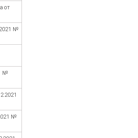
а от
.2021 №
1 №
2.2021
2021 №