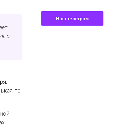
Наш телеграм
ает
чего
ря,
ькая, то
ьной
ах