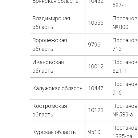
Брянская область
10432
587-п
Владимирская
Постанов
10556
область
№ 800
Воронежская
Постанов
9796
область
713
Ивановская
Постанов
10012
область
621-п
Постанов
Калужская область
10447
916
Костромская
Постанов
10123
область
№ 589-а
Постанов
Курская область
9510
1335-па