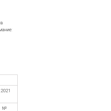
 в
мание:
.2021
1 №