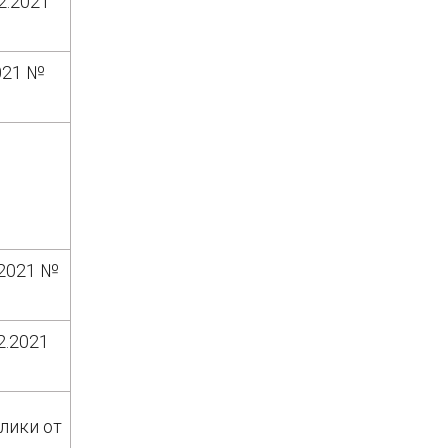
2.2021
021 №
.2021 №
2.2021
лики от