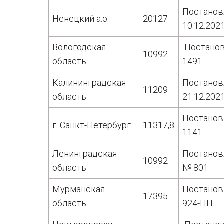
Постанов
Ненецкий а.о.
20127
10.12.202
Вологодская
Постанов
10992
область
1491
Калининградская
Постанов
11209
область
21.12.202
Постанов
г. Санкт-Петербург
11317,8
1141
Ленинградская
Постанов
10992
область
№ 801
Мурманская
Постанов
17395
область
924-ПП