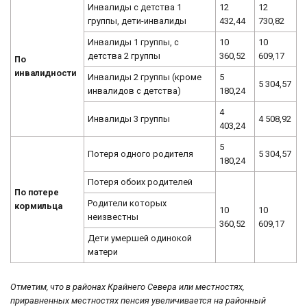
Инвалиды с детства 1
12
12
группы, дети-инвалиды
432,44
730,82
Инвалиды 1 группы, с
10
10
детства 2 группы
360,52
609,17
По
инвалидности
Инвалиды 2 группы (кроме
5
5 304,57
инвалидов с детства)
180,24
4
Инвалиды 3 группы
4 508,92
403,24
5
Потеря одного родителя
5 304,57
180,24
Потеря обоих родителей
По потере
Родители которых
кормильца
10
10
неизвестны
360,52
609,17
Дети умершей одинокой
матери
Отметим, что в районах Крайнего Севера или местностях,
приравненных местностях пенсия увеличивается на районный