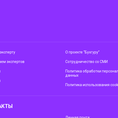
эксперту
О проекте “Бухгуру”
ем экспертов
Сотрудничество со СМИ
м
Политика обработки персона
данных
ы
Политика использования cook
АКТЫ
Личная почта: