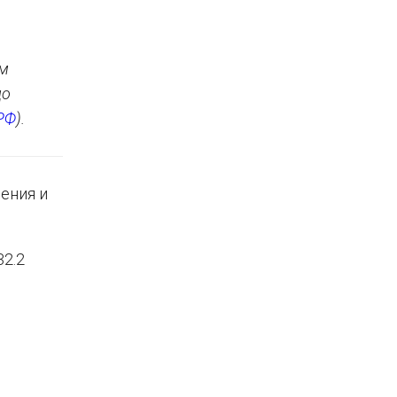
ым
до
 РФ
).
ения и
32.2