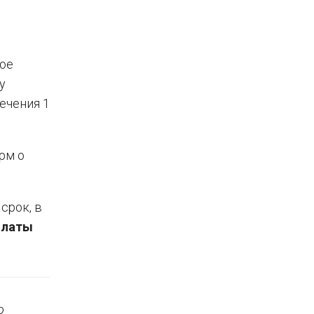
ное
у
ечения 1
рм о
срок, в
платы
о