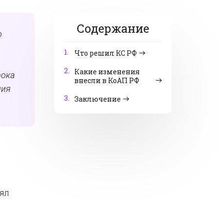
Содержание
о
1.
Что решил КС РФ
2.
Какие изменения
рока
внесли в КоАП РФ
ния
3.
Заключение
рял