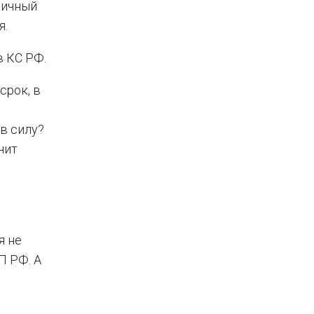
дичный
я.
в КС РФ.
срок, в
в силу?
чит
я не
П РФ. А