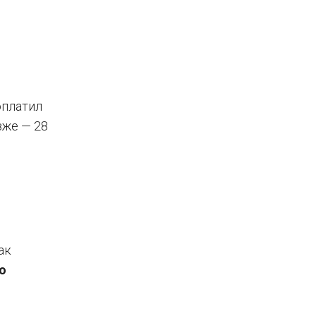
оплатил
зже — 28
ак
о