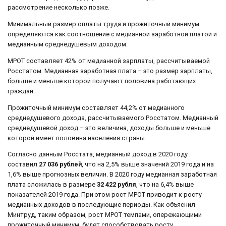
рассмотрение несколько позже.
Минимальный размер оплаты труда и прожиточный минимум
определяются как соотношение с медианной заработной платой и
медианным среднедушевым доходом.
МРОТ составляет 42% от медианной зарплаты, рассчитываемой
Росстатом. Медианная заработная плата – это размер зарплаты,
больше и меньше которой получают половина работающих
граждан.
Прожиточный минимум составляет 44,2% от медианного
среднедушевого дохода, рассчитываемого Росстатом. Медианный
среднедушевой доход – это величина, доходы больше и меньше
которой имеет половина населения страны.
Согласно данным Росстата, медианный доход в 2020 году
составил
27 036 рублей
, что на 2,5% выше значений 2019 года и на
1,6% выше прогнозных величин. В 2020 году медианная заработная
плата сложилась в размере
32 422 рубля
, что на 6,4% выше
показателей 2019 года. При этом рост МРОТ приводит к росту
медианных доходов в последующие периоды. Как объяснил
Минтруд, таким образом, рост МРОТ темпами, опережающими
прожиточный минимум, будет способствовать росту