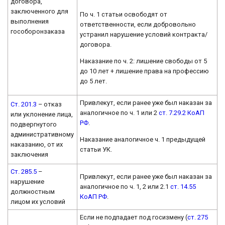
договора,
заключенного для
По ч. 1 статьи освободят от
выполнения
ответственности, если добровольно
гособоронзаказа
устранил нарушение условий контракта/
договора.
Наказание по ч. 2: лишение свободы от 5
до 10 лет + лишение права на профессию
до 5 лет.
Привлекут, если ранее уже был наказан за
Ст. 201.3
– отказ
аналогичное по ч. 1 или 2
ст. 7.29.2 КоАП
или уклонение лица,
РФ
.
подвергнутого
административному
Наказание аналогичное ч. 1 предыдущей
наказанию, от их
статьи УК.
заключения
Ст. 285.5
–
Привлекут, если ранее уже был наказан за
нарушение
аналогичное по ч. 1, 2 или 2.1
ст. 14.55
должностным
КоАП РФ
.
лицом их условий
Если не подпадает под госизмену (
ст. 275