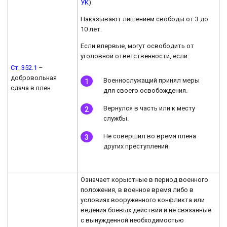
УК
).
Наказывают лишением свободы от 3 до
10 лет.
Если впервые, могут освободить от
уголовной ответственности, если:
Ст. 352.1
–
добровольная
Военнослужащий принял меры
сдача в плен
для своего освобождения.
Вернулся в часть или к месту
службы.
Не совершил во время плена
других преступлений.
Означает корыстные в период военного
положения, в военное время либо в
условиях вооруженного конфликта или
ведения боевых действий и не связанные
с вынужденной необходимостью