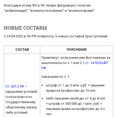
Благодаря этому ФЗ в УК теперь фигурируют понятия
“мобилизация”, “военное положение” и “военное время”.
НОВЫЕ СОСТАВЫ
С 24.09.2022 в УК РФ появилось 5 новых составов преступлений:
СОСТАВ
ПОЯСНЕНИЕ
Привлекут, если ранее уже был наказан за
аналогичное по ч. 1 или 2.1
ст. 14.55 КоАП
РФ
.
Наказание по ч. 1:
штраф от 1 до 3 млн. руб. + лишение
Ст. 201.2 УК
–
права на профессию до 10 лет;
нарушение условий
госконтракта по
либо лишение свободы от 4 до 8 лет
государственному
+ штраф от 500 000 до 1 млн. руб. +
оборонному заказу
лишение права на профессию до 3-х
либо условий
лет.