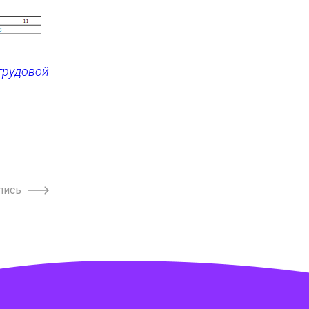
 трудовой
пись