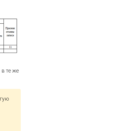
 в те же
угую