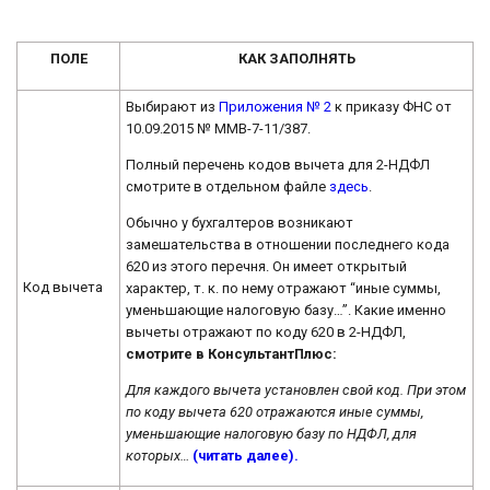
ПОЛЕ
КАК ЗАПОЛНЯТЬ
Выбирают из
Приложения № 2
к приказу ФНС от
10.09.2015 № ММВ-7-11/387.
Полный перечень кодов вычета для 2-НДФЛ
смотрите в отдельном файле
здесь
.
Обычно у бухгалтеров возникают
замешательства в отношении последнего кода
620 из этого перечня. Он имеет открытый
Код вычета
характер, т. к. по нему отражают “иные суммы,
уменьшающие налоговую базу…”. Какие именно
вычеты отражают по коду 620 в 2-НДФЛ,
смотрите в КонсультантПлюс:
Для каждого вычета установлен свой код. При этом
по коду вычета 620 отражаются иные суммы,
уменьшающие налоговую базу по НДФЛ, для
которых…
(читать далее).