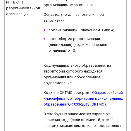
ИНН/КПП
организации» не заполняют.
реорганизованной
организации
Обязательно для заполнения при
заполнении:
поля «Признак» – значением 3 или 4;
поля «Форма реорганизации
(ликвидация) (код)» – значением,
отличным от 0.
Код муниципального образования, на
территории которого находится
организация или обособленное
подразделение.
Коды по ОКТМО содержит
Общероссийский
классификатор территорий муниципальных
образований ОК 033-2013 (ОКТМО)
.
В свободных знакоместах справа от
значения кода (если он имеет 8, а не 11
знаков) никакие символы не проставляют.