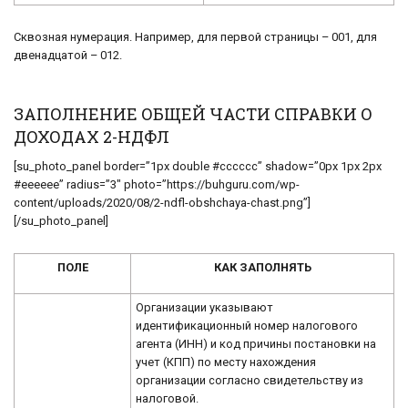
Сквозная нумерация. Например, для первой страницы – 001, для
двенадцатой – 012.
ЗАПОЛНЕНИЕ ОБЩЕЙ ЧАСТИ СПРАВКИ О
ДОХОДАХ 2-НДФЛ
[su_photo_panel border=”1px double #cccccc” shadow=”0px 1px 2px
#eeeeee” radius=”3″ photo=”https://buhguru.com/wp-
content/uploads/2020/08/2-ndfl-obshchaya-chast.png”]
[/su_photo_panel]
ПОЛЕ
КАК ЗАПОЛНЯТЬ
Организации указывают
идентификационный номер налогового
агента (ИНН) и код причины постановки на
учет (КПП) по месту нахождения
организации согласно свидетельству из
налоговой.