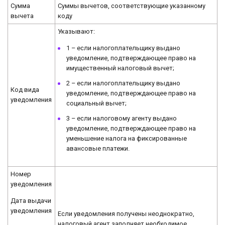
Сумма
Суммы вычетов, соответствующие указанному
вычета
коду
Указывают:
1 – если налогоплательщику выдано
уведомление, подтверждающее право на
имущественный налоговый вычет;
2 – если налогоплательщику выдано
Код вида
уведомление, подтверждающее право на
уведомления
социальный вычет;
3 – если налоговому агенту выдано
уведомление, подтверждающее право на
уменьшение налога на фиксированные
авансовые платежи.
Номер
уведомления
Дата выдачи
уведомления
Если уведомления получены неоднократно,
налоговый агент заполняет необходимое