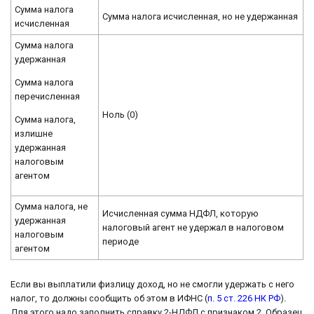
Сумма налога
Сумма налога исчисленная, но не удержанная
исчисленная
Сумма налога
удержанная
Сумма налога
перечисленная
Ноль (0)
Сумма налога,
излишне
удержанная
налоговым
агентом
Сумма налога, не
Исчисленная сумма НДФЛ, которую
удержанная
налоговый агент не удержал в налоговом
налоговым
периоде
агентом
Если вы выплатили физлицу доход, но не смогли удержать с него
налог, то должны сообщить об этом в ИФНС (
п. 5 ст. 226 НК РФ
).
Для этого надо заполнить справку 2-НДФЛ с признаком 2. Образец