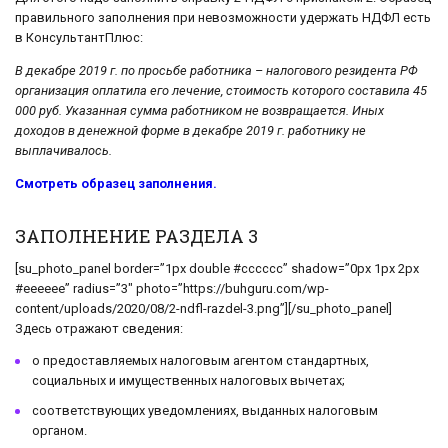
правильного заполнения при невозможности удержать НДФЛ есть
в КонсультантПлюс:
В декабре 2019 г. по просьбе работника – налогового резидента РФ
организация оплатила его лечение, стоимость которого составила 45
000 руб. Указанная сумма работником не возвращается. Иных
доходов в денежной форме в декабре 2019 г. работнику не
выплачивалось.
Смотреть образец заполнения.
ЗАПОЛНЕНИЕ РАЗДЕЛА 3
[su_photo_panel border=”1px double #cccccc” shadow=”0px 1px 2px
#eeeeee” radius=”3″ photo=”https://buhguru.com/wp-
content/uploads/2020/08/2-ndfl-razdel-3.png”][/su_photo_panel]
Здесь отражают сведения:
о предоставляемых налоговым агентом стандартных,
социальных и имущественных налоговых вычетах;
соответствующих уведомлениях, выданных налоговым
органом.