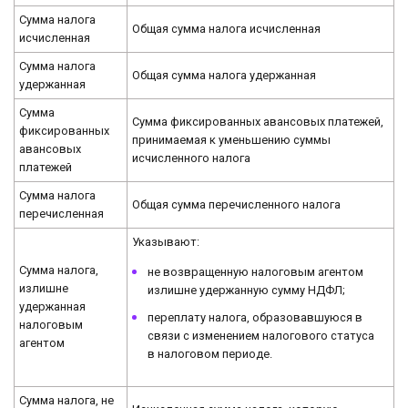
Сумма налога
Общая сумма налога исчисленная
исчисленная
Сумма налога
Общая сумма налога удержанная
удержанная
Сумма
Сумма фиксированных авансовых платежей,
фиксированных
принимаемая к уменьшению суммы
авансовых
исчисленного налога
платежей
Сумма налога
Общая сумма перечисленного налога
перечисленная
Указывают:
Сумма налога,
не возвращенную налоговым агентом
излишне
излишне удержанную сумму НДФЛ;
удержанная
переплату налога, образовавшуюся в
налоговым
связи с изменением налогового статуса
агентом
в налоговом периоде.
Сумма налога, не