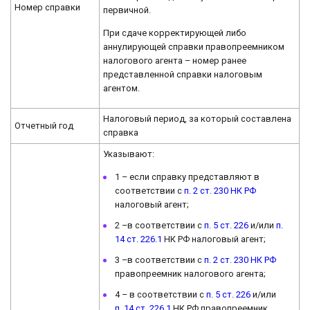
Номер справки
первичной.
При сдаче корректирующей либо
аннулирующей справки правопреемником
налогового агента – номер ранее
представленной справки налоговым
агентом.
Налоговый период, за который составлена
Отчетный год
справка
Указывают:
1 – если справку представляют в
соответствии с
п. 2 ст. 230 НК РФ
налоговый агент;
2 –в соответствии с
п. 5 ст. 226
и/или
п.
14 ст. 226.1
НК РФ налоговый агент;
3 –в соответствии с
п. 2 ст. 230 НК РФ
правопреемник налогового агента;
4 – в соответствии с
п. 5 ст. 226
и/или
п. 14 ст. 226.1
НК РФ правопреемник