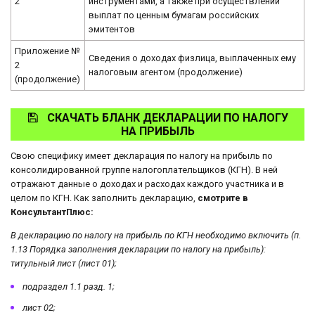
2
инструментами, а также при осуществлении
выплат по ценным бумагам российских
эмитентов
Приложение №
Сведения о доходах физлица, выплаченных ему
2
налоговым агентом (продолжение)
(продолжение)
СКАЧАТЬ БЛАНК ДЕКЛАРАЦИИ ПО НАЛОГУ
НА ПРИБЫЛЬ
Свою специфику имеет декларация по налогу на прибыль по
консолидированной группе налогоплательщиков (КГН). В ней
отражают данные о доходах и расходах каждого участника и в
целом по КГН. Как заполнить декларацию,
смотрите в
КонсультантПлюс:
В декларацию по налогу на прибыль по КГН необходимо включить (п.
1.13 Порядка заполнения декларации по налогу на прибыль):
титульный лист (лист 01);
подраздел 1.1 разд. 1;
лист 02;