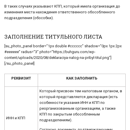
В таких случаях указывают КПП, который имела организация до
изменения места нахождения ответственного обособленного
подразделения (обособки).
ЗАПОЛНЕНИЕ ТИТУЛЬНОГО ЛИСТА
[su_photo_panel border=”1px double #cccccc” shadow=”0px 1px 2px
#eeeeee” radius=”3″ photo=”https://buhguru.com/wp-
content/uploads/2020/08/deklaraciya-nalog-na-pribyl-titul.png”]
[/su_photo_panel]
РЕКВИЗИТ
КАК ЗАПОЛНИТЬ
Который присвоен тем налоговым органом, в
который представляется декларация (есть
особенности указания ИНН и КПП по
реорганизованным организациям, а также
КПП по закрытым обособленным
ИНН и КПП
подразделениям).
Согласно документу, подтверждающему