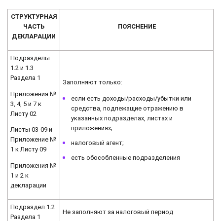
СТРУКТУРНАЯ
ЧАСТЬ
ПОЯСНЕНИЕ
ДЕКЛАРАЦИИ
Подразделы
1.2 и 1.3
Раздела 1
Заполняют только:
Приложения №
если есть доходы/расходы/убытки или
3, 4, 5 и 7 к
средства, подлежащие отражению в
Листу 02
указанных подразделах, листах и
приложениях;
Листы 03-09 и
Приложение №
налоговый агент;
1 к Листу 09
есть обособленные подразделения
Приложения №
1 и 2 к
декларации
Подраздел 1.2
Не заполняют за налоговый период
Раздела 1