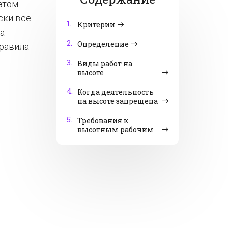
этом
ски все
1.
Критерии
а
2.
Определение
Правила
3.
Виды работ на
высоте
4.
Когда деятельность
на высоте запрещена
5.
Требования к
высотным рабочим