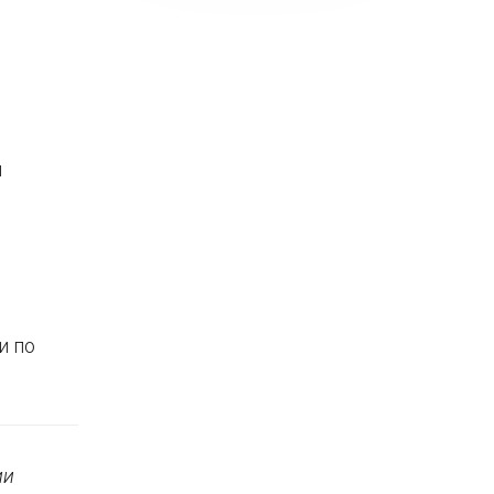
й
и по
ии