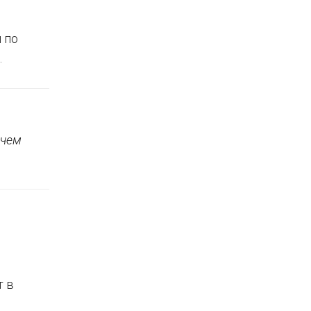
 по
.
 чем
т в