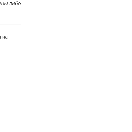
дены либо
 на