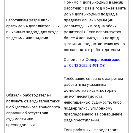
Помимо 4 допвыходных в месяц
работник 1 раз в год может взять
до 24 допвыходных подряд в
Работникам разрешили
пределах общей нормы (48
брать до 24 дополнительных
допвыходных в год на обоих
выходных подряд для ухода
родителей). Если используется
за детьми-инвалидами
более 4 допвыходных подряд,
график их предоставления нужно
согласовать с работодателем.
Основание:
Федеральный закон
от 05.12.2022 N 491-ФЗ
Требование связано с запретом
работать на указанных
должностях лицам, которые
Обязали работодателей
имеют неснятую или
получать от водителей такси
непогашенную судимость, либо
и общественного транспорта
подвергались уголовному
справки об отсутствии
преследованию за совершение
судимости или
ряда преступлений.
преследования
Если работник не представит