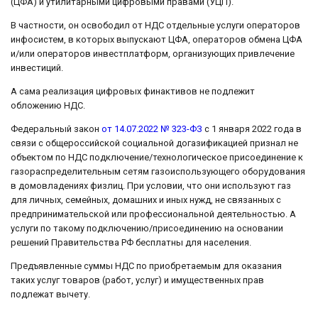
(ЦФА) и утилитарными цифровыми правами (УЦП).
В частности, он освободил от НДС отдельные услуги операторов
инфосистем, в которых выпускают ЦФА, операторов обмена ЦФА
и/или операторов инвестплатформ, организующих привлечение
инвестиций.
А сама реализация цифровых финактивов не подлежит
обложению НДС.
Федеральный закон
от 14.07.2022 № 323-ФЗ
с 1 января 2022 года в
связи с общероссийской социальной догазификацией признал не
объектом по НДС подключение/технологическое присоединение к
газораспределительным сетям газоиспользующего оборудования
в домовладениях физлиц. При условии, что они используют газ
для личных, семейных, домашних и иных нужд, не связанных с
предпринимательской или профессиональной деятельностью. А
услуги по такому подключению/присоединению на основании
решений Правительства РФ бесплатны для населения.
Предъявленные суммы НДС по приобретаемым для оказания
таких услуг товаров (работ, услуг) и имущественных прав
подлежат вычету.