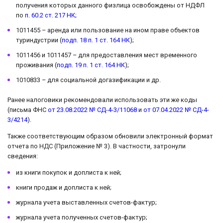
получения которых данного физлица освобождены от НДФЛ
по
п. 60.2 ст. 217 НК
;
1011455 – аренда или пользование на ином праве объектов
туриндустрии (
подп. 18 п. 1 ст. 164 НК
);
1011456 и 1011457 – для предоставления мест временного
проживания (
подп. 19 п. 1 ст. 164 НК
);
1010833 – для социальной догазификации и др.
Ранее налоговики рекомендовали использовать эти же коды
(письма ФНС
от 23.08.2022 № СД-4-3/11068
и
от 07.04.2022 № СД-4-
3/4214
).
Также соответствующим образом обновили электронный формат
отчета по НДС (Приложение № 3). В частности, затронули
сведения:
из книги покупок и доплиста к ней;
книги продаж и доплиста к ней;
журнала учета выставленных счетов-фактур;
журнала учета полученных счетов-фактур;