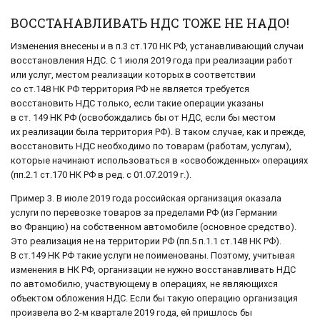
ВОССТАНАВЛИВАТЬ НДС ТОЖЕ НЕ НАДО!
Изменения внесены и в п.3 ст.170 НК РФ, устанавливающий случаи
восстановления НДС. С 1 июля 2019 года при реализации работ
или услуг, местом реализации которых в соответствии
со ст.148 НК РФ территория РФ не является требуется
восстановить НДС только, если такие операции указаны
в ст. 149 НК РФ (освобождались бы от НДС, если бы местом
их реализации была территория РФ). В таком случае, как и прежде,
восстановить НДС необходимо по товарам (работам, услугам),
которые начинают использоваться в «освобожденных» операциях
(пп.2.1 ст.170 НК РФ в ред. с 01.07.2019 г.).
Пример 3. В июле 2019 года российская организация оказала
услуги по перевозке товаров за пределами РФ (из Германии
во Францию) на собственном автомобиле (основное средство).
Это реализация не на территории РФ (пп.5 п.1.1 ст.148 НК РФ).
В ст.149 НК РФ такие услуги не поименованы. Поэтому, учитывая
изменения в НК РФ, организации не нужно восстанавливать НДС
по автомобилю, участвующему в операциях, не являющихся
объектом обложения НДС. Если бы такую операцию организация
произвела во 2-м квартале 2019 года, ей пришлось бы