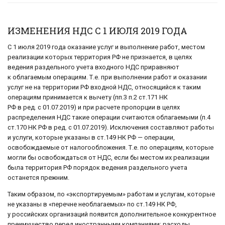
ИЗМЕНЕНИЯ НДС С 1 ИЮЛЯ 2019 ГОДА
С 1 июля 2019 года оказание услуг и выполнение работ, местом
реализации которых территория РФ не признается, в целях
ведения раздельного учета входного НДС приравняют
к облагаемым операциям. Т.е. при выполнении работ и оказании
услуг не на территории РФ входной НДС, относящийся к таким
операциям принимается к вычету (пп.3 п.2 ст.171 НК
РФ в ред. с 01.07.2019) и при расчете пропорции в целях
распределения НДС такие операции считаются облагаемыми (п.4
ст.170 НК РФ в ред. с 01.07.2019). Исключения составляют работы
и услуги, которые указаны в ст.149 НК РФ — операции,
освобождаемые от налогообложения. Т.е. по операциям, которые
могли бы освобождаться от НДС, если бы местом их реализации
была территория РФ порядок ведения раздельного учета
останется прежним.
Таким образом, по «экспортируемым» работам и услугам, которые
не указаны в «перечне необлагаемых» по ст.149 НК РФ,
у российских организаций появится дополнительное конкурентное
преимущество перед иностранными компаниями: расходы