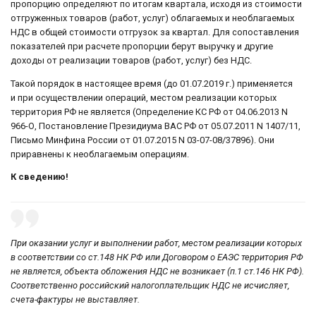
пропорцию определяют по итогам квартала, исходя из стоимости
отгруженных товаров (работ, услуг) облагаемых и необлагаемых
НДС в общей стоимости отгрузок за квартал. Для сопоставления
показателей при расчете пропорции берут выручку и другие
доходы от реализации товаров (работ, услуг) без НДС.
Такой порядок в настоящее время (до 01.07.2019 г.) применяется
и при осуществлении операций, местом реализации которых
территория РФ не является (Определение КС РФ от 04.06.2013 N
966-О, Постановление Президиума ВАС РФ от 05.07.2011 N 1407/11,
Письмо Минфина России от 01.07.2015 N 03-07-08/37896). Они
приравнены к необлагаемым операциям.
К сведению!
При оказании услуг и выполнении работ, местом реализации которых
в соответствии со ст.148 НК РФ или Договором о ЕАЭС территория РФ
не является, объекта обложения НДС не возникает (п.1 ст.146 НК РФ).
Соответственно российский налогоплательщик НДС не исчисляет,
счета-фактуры не выставляет.