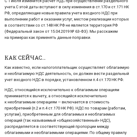
С 1 июля изменится расчет НДС при осуществлении раздельного
учета.С этой даты вступают в силу изменения в ст.170 и ст.171 НК
РФ, определяющие новые правила учета входного НДС при
выполнении работ и оказании услуг, местом реализации которых
в соответствии со ст.148 НК РФ не является территория РФ
(Федеральный закон от 15.04.2019 № 63-ФЗ). Мы расскажем
на примерах как применять данные поправки.
КАК СЕЙЧАС…
Как известно, если налогоплательщик осуществляет облагаемую
и необлагаемую НДС деятельность, он должен вести раздельный
учет входного НДС в порядке, установленном п.4 ст.170 НК РФ.
НДС, относящийся исключительно к облагаемым операциям
принимается к вычету, а относящийся исключительно
к необлагаемым операциям — включается в стоимость
приобретений (п.2 и п.4 ст.170 НК РФ). НДС по товарам (работам,
услугам), приобретенным для облагаемых и необлагаемых
операций (так называемый «общехозяйственный» НДС),
распределяется в соответствующей пропорции между
облагаемыми и необлагаемыми операциями. По общему правилу