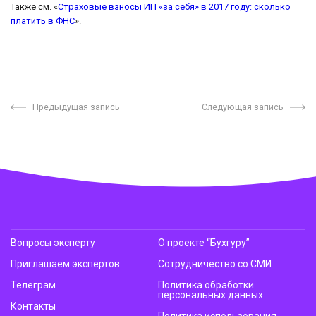
Также см. «
Страховые взносы ИП «за себя» в 2017 году: сколько
платить в ФНС
».
Предыдущая запись
Следующая запись
Вопросы эксперту
О проекте “Бухгуру”
Приглашаем экспертов
Сотрудничество со СМИ
Телеграм
Политика обработки
персональных данных
Контакты