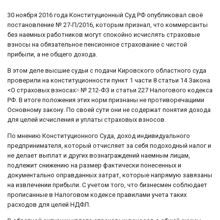
30 ноября 2016 года Конституционный Суд РФ опубликовал своё
постановление № 27-П/2016, которым признал, что коммерсанты
без наемных работников могут спокойно исчислять страховые
взносы на обязательное пенсионное страхование с чистой
прибыли, а не общего дохода.
В этом деле высшие судьи с подачи Кировского областного суда
проверили на конституционности пункт 1 части 8 статьи 14 Закона
<О страховых взносах˃ № 212-ФЗ и статьи 227 Налогового кодекса
РФ. В итоге положения этих норм признаны не противоречащими
Основному закону. По своей сути они не содержат понятия дохода
для целей исчисления и уплаты страховых взносов.
По мнению Конституционного Суда, доход индивидуального
предпринимателя, который отчисляет за себя подоходный налог и
не делает выплат и других вознаграждений наемным лицам,
подлежит снижению на размер фактически понесенных и
документально оправданных затрат, которые напрямую завязаны
на извлечении прибыли. С учетом того, что бизнесмен соблюдает
прописанные в Налоговом кодексе правилами учета таких
расходов для целей НДФЛ.