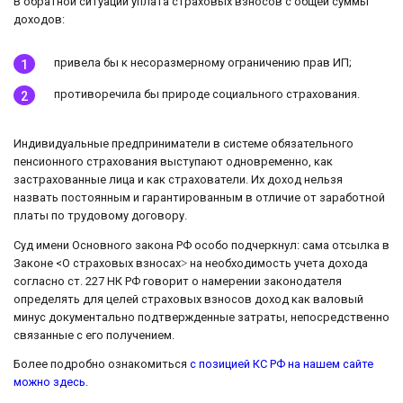
В обратной ситуации уплата страховых взносов с общей суммы
доходов:
привела бы к несоразмерному ограничению прав ИП;
противоречила бы природе социального страхования.
Индивидуальные предприниматели в системе обязательного
пенсионного страхования выступают одновременно, как
застрахованные лица и как страхователи. Их доход нельзя
назвать постоянным и гарантированным в отличие от заработной
платы по трудовому договору.
Суд имени Основного закона РФ особо подчеркнул: сама отсылка в
Законе <О страховых взносах˃ на необходимость учета дохода
согласно ст. 227 НК РФ говорит о намерении законодателя
определять для целей страховых взносов доход как валовый
минус документально подтвержденные затраты, непосредственно
связанные с его получением.
Более подробно ознакомиться
с позицией КС РФ на нашем сайте
можно здесь
.