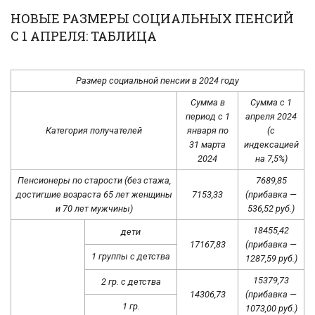
НОВЫЕ РАЗМЕРЫ СОЦИАЛЬНЫХ ПЕНСИЙ
С 1 АПРЕЛЯ: ТАБЛИЦА
Размер социальной пенсии в 2024 году
Сумма в
Сумма с 1
период с 1
апреля 2024
Категория получателей
января по
(с
31 марта
индексацией
2024
на 7,5%)
Пенсионеры по старости (без стажа,
7689,85
достигшие возраста 65 лет женщины
7153,33
(прибавка —
и 70 лет мужчины)
536,52 руб.)
18455,42
дети
17167,83
(прибавка —
1 группы с детства
1287,59 руб.)
15379,73
2 гр. с детства
14306,73
(прибавка —
1 гр.
1073,00 руб.)