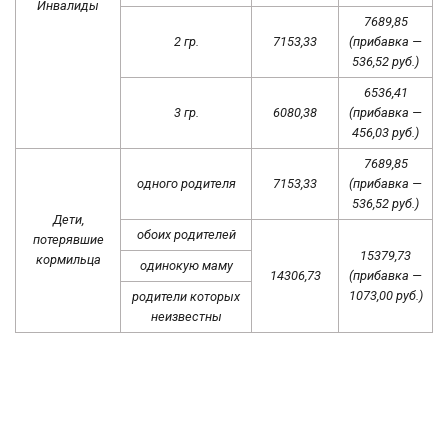
Инвалиды
7689,85
2 гр.
7153,33
(прибавка —
536,52 руб.)
6536,41
3 гр.
6080,38
(прибавка —
456,03 руб.)
7689,85
одного родителя
7153,33
(прибавка —
536,52 руб.)
Дети,
обоих родителей
потерявшие
15379,73
кормильца
одинокую маму
14306,73
(прибавка —
1073,00 руб.)
родители которых
неизвестны