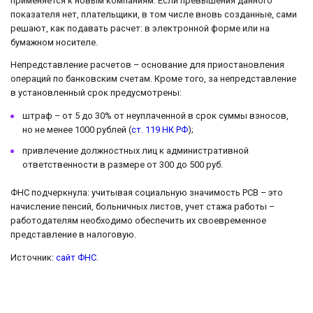
применяется к новым компаниям. Если превышения данного
показателя нет, плательщики, в том числе вновь созданные, сами
решают, как подавать расчет: в электронной форме или на
бумажном носителе.
Непредставление расчетов – основание для приостановления
операций по банковским счетам. Кроме того, за непредставление
в установленный срок предусмотрены:
штраф – от 5 до 30% от неуплаченной в срок суммы взносов,
но не менее 1000 рублей (
ст. 119 НК РФ
);
привлечение должностных лиц к административной
ответственности в размере от 300 до 500 руб.
ФНС подчеркнула: учитывая социальную значимость РСВ – это
начисление пенсий, больничных листов, учет стажа работы –
работодателям необходимо обеспечить их своевременное
представление в налоговую.
Источник:
сайт ФНС
.