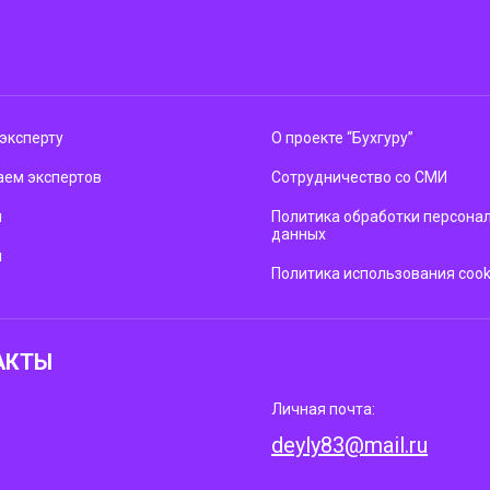
эксперту
О проекте “Бухгуру”
ем экспертов
Сотрудничество со СМИ
м
Политика обработки персона
данных
ы
Политика использования cook
АКТЫ
Личная почта:
deyly83@mail.ru