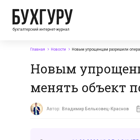
бухгалтерский интернет-журнал
Главная
Новости
Новым упрощенцам разрешили операт
Новым упрощенц
менять объект п
Автор:
Владимир Бельковец-Краснов