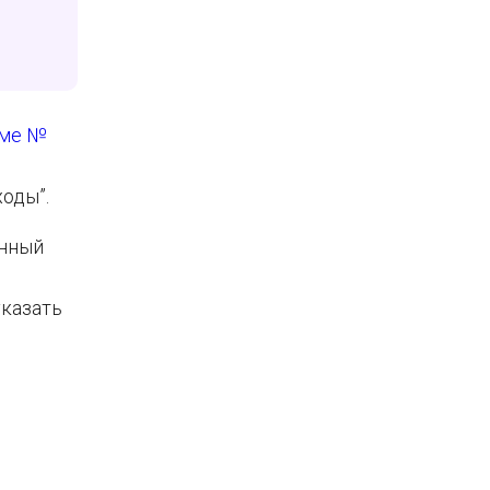
ме №
оды”.
нный
указать