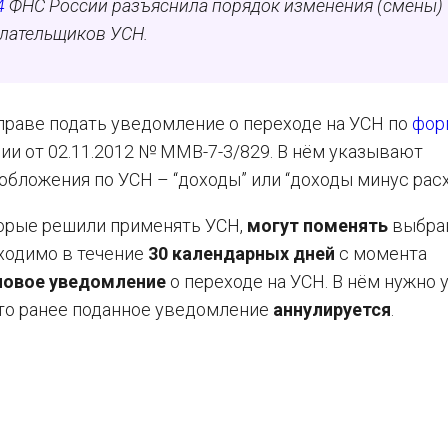
4
ФНС России разъяснила порядок изменения (смены)
плательщиков УСН.
вправе подать уведомление о переходе на УСН по
фор
ии от 02.11.2012 № ММВ-7-3/829. В нём указывают
бложения по УСН – “доходы” или “доходы минус расх
орые решили применять УСН,
могут поменять
выбра
бходимо в течение
30 календарных дней
с момента
новое уведомление
о переходе на УСН. В нём нужно 
что ранее поданное уведомление
аннулируется
.