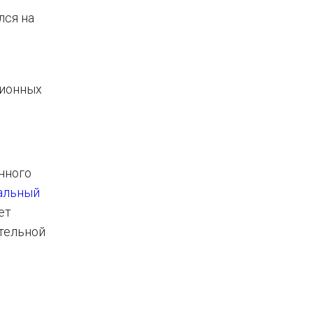
лся на
ционных
нного
альный
ет
тельной