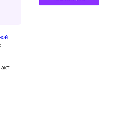
ной
х
 акт