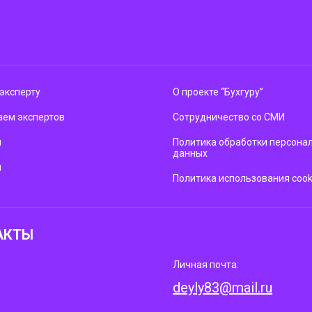
эксперту
О проекте “Бухгуру”
ем экспертов
Сотрудничество со СМИ
м
Политика обработки персона
данных
ы
Политика использования cook
АКТЫ
Личная почта:
deyly83@mail.ru