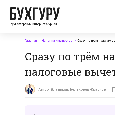
бухгалтерский интернет-журнал
Главная
Налог на имущество
Сразу по трём налогам 
Сразу по трём н
налоговые выче
Автор:
Владимир Бельковец-Краснов