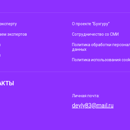
эксперту
О проекте “Бухгуру”
ем экспертов
Сотрудничество со СМИ
м
Политика обработки персона
данных
ы
Политика использования cook
АКТЫ
Личная почта:
deyly83@mail.ru