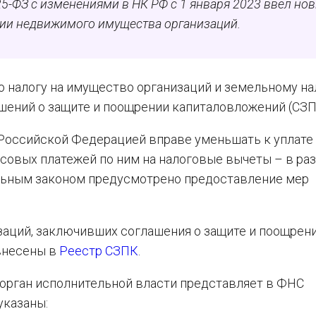
5-ФЗ с изменениями в НК РФ с 1 января 2023 ввел но
ии недвижимого имущества организаций.
 налогу на имущество организаций и земельному на
шений о защите и поощрении капиталовложений (СЗП
Российской Федерацией вправе уменьшать к уплате
совых платежей по ним на налоговые вычеты – в ра
альным законом предусмотрено предоставление мер
заций, заключивших соглашения о защите и поощрен
внесены в
Реестр СЗПК
.
орган исполнительной власти представляет в ФНС
указаны: