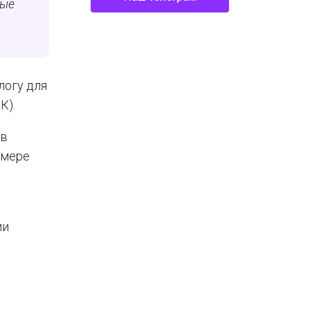
вые
логу для
К).
 в
змере
ии