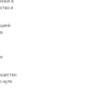
анных в
ство и
ацией-
их
-
ся
мущество
 нуля.