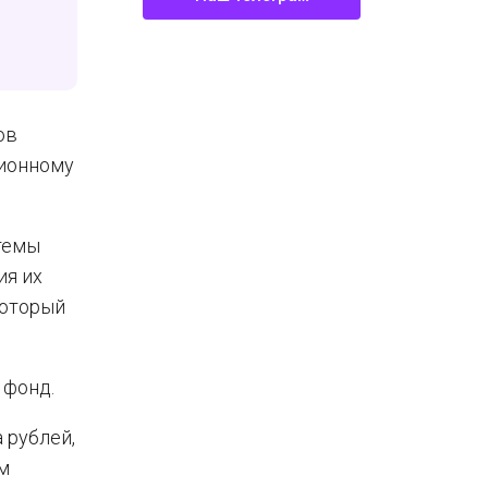
ов
сионному
темы
ия их
который
 фонд.
 рублей,
м