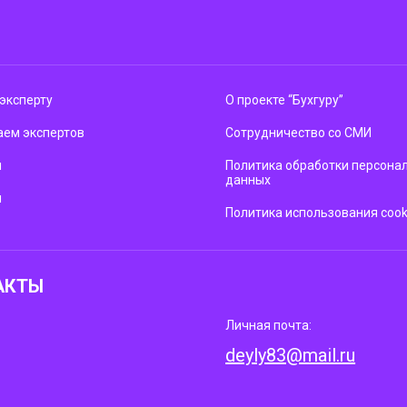
эксперту
О проекте “Бухгуру”
ем экспертов
Сотрудничество со СМИ
м
Политика обработки персона
данных
ы
Политика использования cook
АКТЫ
Личная почта:
deyly83@mail.ru